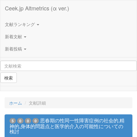
Ceek.jp Altmetrics (α ver.)
文献ランキング
新着文献
新着投稿
検索
ホーム
文献詳細
思春期の性同一性障害症例の社会的,精
5
0
0
0
神的,身体的問題点と医学的介入の可能性についての
検討