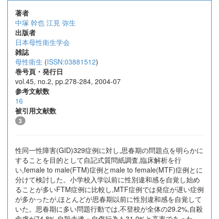
著者
中塚 幹也
江見 弥生
出版者
日本母性衛生学会
雑誌
母性衛生
(
ISSN:03881512
)
巻号頁・発行日
vol.45, no.2, pp.278-284, 2004-07
参考文献数
16
被引用文献数
3
性同一性障害(GID)329症例に対し,思春期の問題点を明らかに
することを目的として自記式質問紙調査,臨床解析を行
い,female to male(FTM)症例とmale to female(MTF)症例とに
分けて検討した。小学校入学以前に性別違和感を自覚し始め
ることが多いFTM症例に比較し,MTF症例では発症が遅い症例
が多かったが,ほとんどが思春期以前に性別違和感を自覚して
いた。思春期に多い問題行動では,不登校が全体の29.2%,自殺
念慮が74.8%,自殺未遂・自傷行為も31.0%と高率であった。