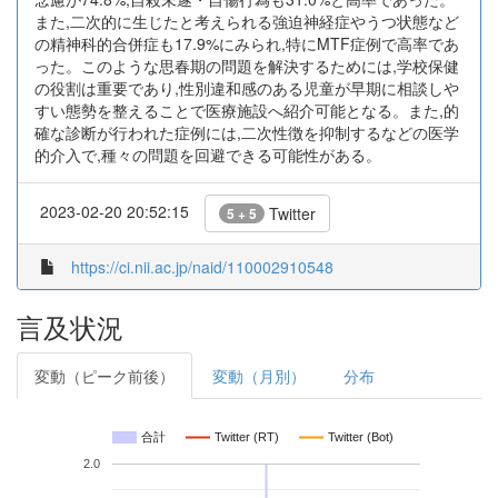
また,二次的に生じたと考えられる強迫神経症やうつ状態など
の精神科的合併症も17.9%にみられ,特にMTF症例で高率であ
った。このような思春期の問題を解決するためには,学校保健
の役割は重要であり,性別違和感のある児童が早期に相談しや
すい態勢を整えることで医療施設へ紹介可能となる。また,的
確な診断が行われた症例には,二次性徴を抑制するなどの医学
的介入で,種々の問題を回避できる可能性がある。
2023-02-20 20:52:15
Twitter
5 + 5
https://ci.nii.ac.jp/naid/110002910548
言及状況
変動（ピーク前後）
変動（月別）
分布
合計
Twitter (RT)
Twitter (Bot)
2.0