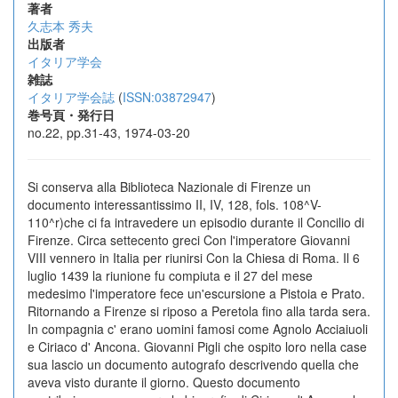
著者
久志本 秀夫
出版者
イタリア学会
雑誌
イタリア学会誌
(
ISSN:03872947
)
巻号頁・発行日
no.22, pp.31-43, 1974-03-20
Si conserva alla Biblioteca Nazionale di Firenze un
documento interessantissimo II, IV, 128, fols. 108^V-
110^r)che ci fa intravedere un episodio durante il Concilio di
Firenze. Circa settecento greci Con l'imperatore Giovanni
VIII vennero in Italia per riunirsi Con la Chiesa di Roma. Il 6
luglio 1439 la riunione fu compiuta e il 27 del mese
medesimo l'imperatore fece un'escursione a Pistoia e Prato.
Ritornando a Firenze si riposo a Peretola fino alla tarda sera.
In compagnia c' erano uomini famosi come Agnolo Acciaiuoli
e Ciriaco d' Ancona. Giovanni Pigli che ospito loro nella case
sua lascio un documento autografo descrivendo quella che
aveva visto durante il giorno. Questo documento