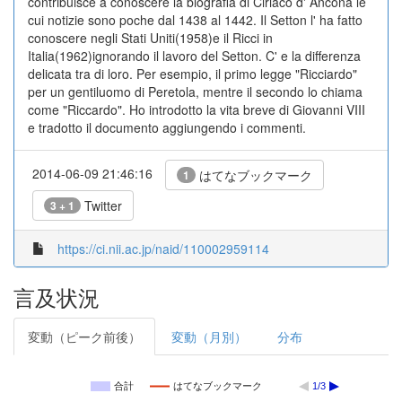
contribuisce a conoscere la biografia di Ciriaco d' Ancona le
cui notizie sono poche dal 1438 al 1442. Il Setton l' ha fatto
conoscere negli Stati Uniti(1958)e il Ricci in
Italia(1962)ignorando il lavoro del Setton. C' e la differenza
delicata tra di loro. Per esempio, il primo legge "Ricciardo"
per un gentiluomo di Peretola, mentre il secondo lo chiama
come "Riccardo". Ho introdotto la vita breve di Giovanni VIII
e tradotto il documento aggiungendo i commenti.
2014-06-09 21:46:16
はてなブックマーク
1
Twitter
3 + 1
https://ci.nii.ac.jp/naid/110002959114
言及状況
変動（ピーク前後）
変動（月別）
分布
合計
はてなブックマーク
1/3