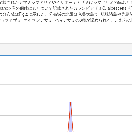
記載されたアマミシマアザミやイリオモテアザミはシマアザミの異名とし
uanpi>産の個体にもとづいて記載されたガランビアザミC. albescens 
分布域はFig.2に示した。分布域の北限は奄美大島で, 琉球諸島や先島
サワラアザミ, オイランアザミ, ハマアザミの3種が認められる。これ