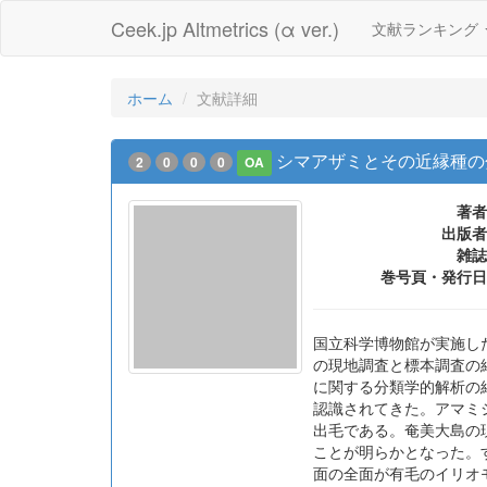
Ceek.jp Altmetrics (α ver.)
文献ランキング
ホーム
文献詳細
シマアザミとその近縁種の
2
0
0
0
OA
著者
出版者
雑誌
巻号頁・発行日
国立科学博物館が実施した
の現地調査と標本調査の
に関する分類学的解析の結果を報告
認識されてきた。アマミ
出毛である。奄美大島の現
ことが明らかとなった。す
面の全面が有毛のイリオ