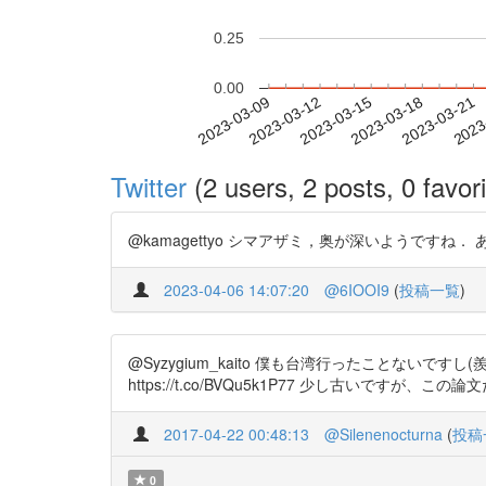
0.25
0.00
2023-03-15
2023-03-18
2023-03-21
2023
2023-03-09
2023-03-12
Twitter
(2 users, 2 posts, 0 favori
@kamagettyo シマアザミ，奥が深いようですね． あと，
2023-04-06 14:07:20
@6IOOI9
(
投稿一覧
)
@Syzygium_kaito 僕も台湾行ったことな
https://t.co/BVQu5k1P77 少し古いで
2017-04-22 00:48:13
@Silenenocturna
(
投稿
0