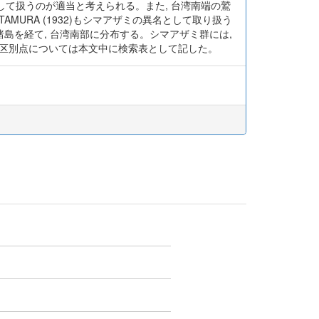
て扱うのが適当と考えられる。また, 台湾南端の鷲
KITAMURA (1932)もシマアザミの異名として取り扱う
諸島を経て, 台湾南部に分布する。シマアザミ群には,
らの区別点については本文中に検索表として記した。