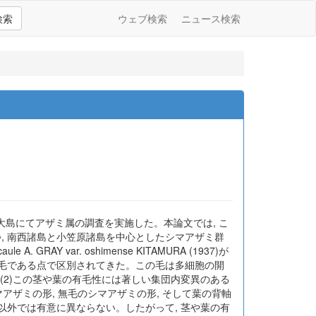
検索
ウェブ検索
ニュース検索
美大島にてアザミ属の調査を実施した。本論文では, こ
, 南西諸島と小笠原諸島を中心としたシマアザミ群
AY var. oshimense KITAMURA (1937)が
有毛である点で区別されてきた。この毛は多細胞の開
 (2)この茎や葉の有毛性には著しい集団内変異のある
アザミの形, 無毛のシマアザミの形, そして葉の背軸
以外では有意に異ならない。したがって, 茎や葉の有