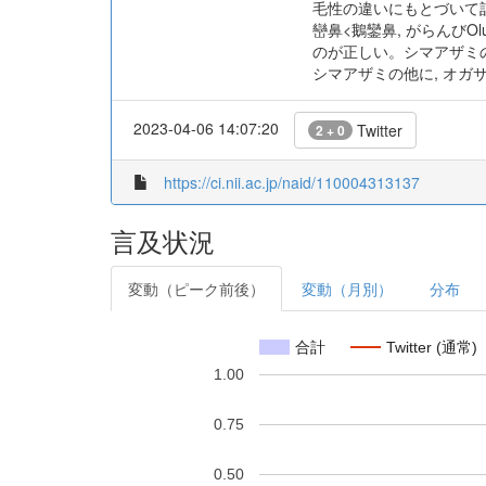
毛性の違いにもとづいて
巒鼻<鵝鑾鼻, がらんびOl
のが正しい。シマアザミの
シマアザミの他に, オガ
2023-04-06 14:07:20
Twitter
2 + 0
https://ci.nii.ac.jp/naid/110004313137
言及状況
変動（ピーク前後）
変動（月別）
分布
合計
Twitter (通常)
1.00
0.75
0.50