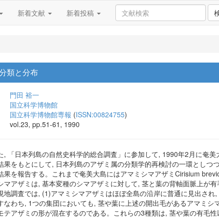
新着文献
新着投稿
分類と分布
門田 裕一
国立科学博物館
国立科学博物館専報
(
ISSN:00824755
)
vol.23, pp.51-61, 1990
, 「日本列島の自然史科学的総合調査」に参加して, 1990年2月に奄
結果をもとにして, 日本列島のアザミ属の分類学的再検討の一環としつつ
する。これまで奄美大島にはアマミシマアザミCirisium brevicaule A. GR
シマアザミは, 基本変種のシマアザミに対して, 茎と葉の背軸面脈上が
地調査では, (1)アマミシマアザミはほぼ全島の沿岸に普通に見出され,
なわち, 1つの集団においても, 茎や葉に上述の開出毛があるアマミシマ
モテアザミの形が混在するのである。これらの3種類は, 茎や葉の有毛性