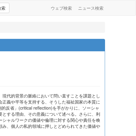
検索
ウェブ検索
ニュース検索
、現代的背景の脈絡において問い直すことを課題とし
会正義や平等を支持する、そうした福祉国家の本質に
ritical reflection)を手がかりに、ソーシャ
要とする理由、その意義について述べる。さらに、利
ーシャルワークの価値や倫理に対する関心や責任を喚
顧み、個人の私的領域に押しとどめられてきた価値や