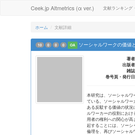
Ceek.jp Altmetrics (α ver.)
文献ランキング
ホーム
文献詳細
ソーシャルワークの価値
10
0
0
0
OA
著者
出版者
雑誌
巻号頁・発行日
本研究は、ソーシャルワ
ている。ソーシャルワー
ある反駁する価値の状況に身を
ルワーカーの役割におけ
用者の権利への関心が高
起することには、ソーシ
倫理を、再びソーシャル