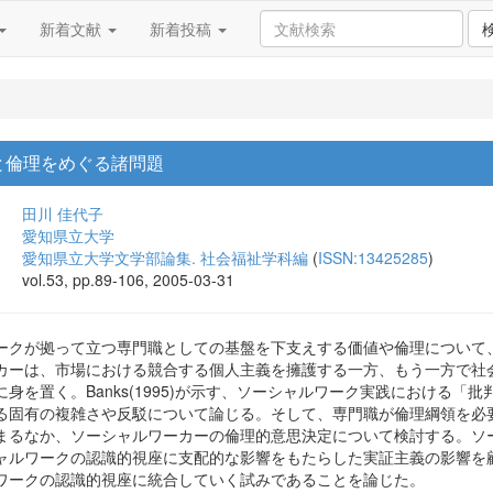
新着文献
新着投稿
と倫理をめぐる諸問題
田川 佳代子
愛知県立大学
愛知県立大学文学部論集. 社会福祉学科編
(
ISSN:13425285
)
vol.53, pp.89-106, 2005-03-31
ークが拠って立つ専門職としての基盤を下支えする価値や倫理について
カーは、市場における競合する個人主義を擁護する一方、もう一方で社
置く。Banks(1995)が示す、ソーシャルワーク実践における「批判的反省」(c
る固有の複雑さや反駁について論じる。そして、専門職が倫理綱領を必
まるなか、ソーシャルワーカーの倫理的意思決定について検討する。ソ
ャルワークの認識的視座に支配的な影響をもたらした実証主義の影響を
ワークの認識的視座に統合していく試みであることを論じた。