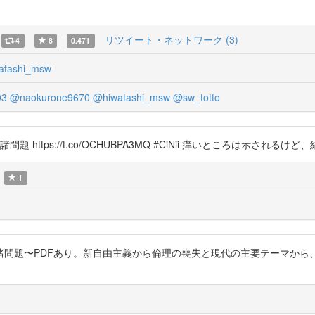
リツイート・ネットワーク (3)
4
8
0.471
atashi_msw
03
@naokurone9670
@hiwatashi_msw
@sw_totto
題 https://t.co/OCHUBPA3MQ #CiNii 痒いところは示される
1
めぐる諸問題〜PDFあり。新自由主義から倫理の喪失と現代の主要テーマ