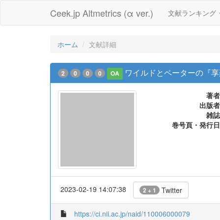
Ceek.jp Altmetrics (α ver.)
文献ランキング
ホーム
文献詳細
ワイルドとペーターの『享
2
0
0
0
OA
著者
出版者
雑誌
巻号頁・発行日
2023-02-19 14:07:38
Twitter
2 + 1
https://ci.nii.ac.jp/naid/110006000079