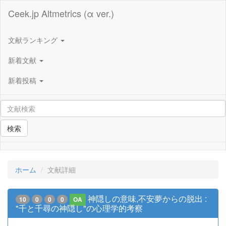
Ceek.jp Altmetrics (α ver.)
文献ランキング
新着文献
新着投稿
検索
ホーム
文献詳細
神隠しの意味,不安夢からの脱出 :
10
0
0
0
OA
"千と千尋の神隠し"の心理学的考察