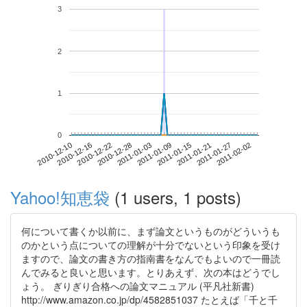
3
2
1
0
2011-01-27
2010-12-10
2010-12-28
2011-01-15
2011-02-02
2010-12-16
2011-01-03
2011-01-21
2010-12-22
2011-01-09
Yahoo!知恵袋
(1 users, 1 posts)
何について書くか以前に、まず論文というものがどういうも
のかという点についての理解が十分でないという印象を受け
ますので、論文の書き方の指南書をなんでもよいので一冊読
んでみると良いと思います。とりあえず、次の本はどうでし
ょう。 ぎりぎり合格への論文マニュアル (平凡社新書)
http://www.amazon.co.jp/dp/4582851037 たとえば「千と千