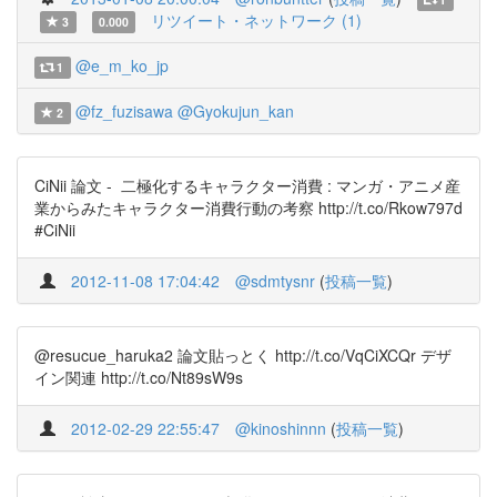
リツイート・ネットワーク (1)
3
0.000
@e_m_ko_jp
1
@fz_fuzisawa
@Gyokujun_kan
2
CiNii 論文 - 二極化するキャラクター消費 : マンガ・アニメ産
業からみたキャラクター消費行動の考察 http://t.co/Rkow797d
#CiNii
2012-11-08 17:04:42
@sdmtysnr
(
投稿一覧
)
@resucue_haruka2 論文貼っとく http://t.co/VqCiXCQr デザ
イン関連 http://t.co/Nt89sW9s
2012-02-29 22:55:47
@kinoshinnn
(
投稿一覧
)