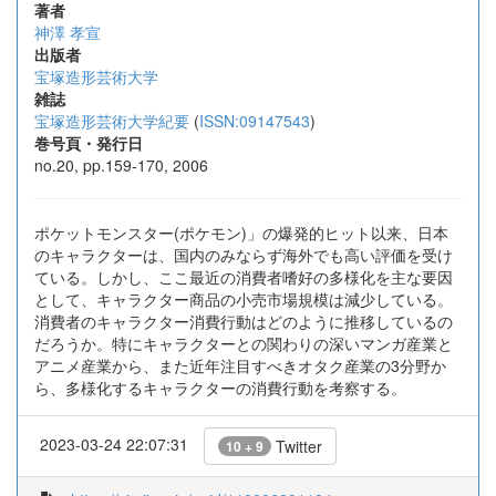
著者
神澤 孝宣
出版者
宝塚造形芸術大学
雑誌
宝塚造形芸術大学紀要
(
ISSN:09147543
)
巻号頁・発行日
no.20, pp.159-170, 2006
ポケットモンスター(ポケモン)」の爆発的ヒット以来、日本
のキャラクターは、国内のみならず海外でも高い評価を受け
ている。しかし、ここ最近の消費者嗜好の多様化を主な要因
として、キャラクター商品の小売市場規模は減少している。
消費者のキャラクター消費行動はどのように推移しているの
だろうか。特にキャラクターとの関わりの深いマンガ産業と
アニメ産業から、また近年注目すべきオタク産業の3分野か
ら、多様化するキャラクターの消費行動を考察する。
2023-03-24 22:07:31
Twitter
10 + 9