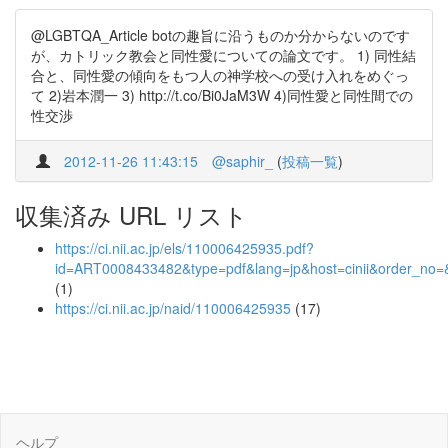
@LGBTQA_Article botの趣旨に沿うものか分からないのです
が、カトリック教会と同性愛についての論文です。 1) 同性結
合と、同性愛の傾向をもつ人の神学校への受け入れをめぐっ
て 2)岩本潤一 3) http://t.co/Bi0JaM3W 4)同性愛と同性間での
性交渉
2012-11-26 11:43:15
@saphir_
(
投稿一覧
)
収集済み URL リスト
https://ci.nii.ac.jp/els/110006425935.pdf?
id=ART0008433482&type=pdf&lang=jp&host=cinii&order_n
(1)
https://ci.nii.ac.jp/naid/110006425935
(17)
ヘルプ