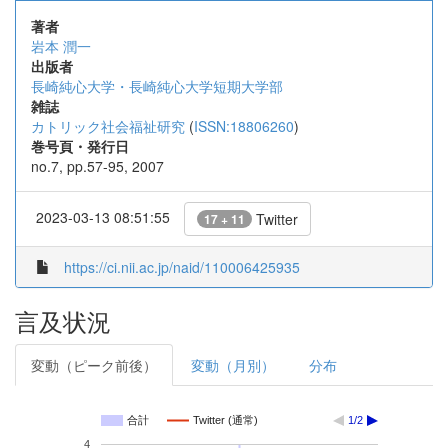
著者
岩本 潤一
出版者
長崎純心大学・長崎純心大学短期大学部
雑誌
カトリック社会福祉研究
(
ISSN:18806260
)
巻号頁・発行日
no.7, pp.57-95, 2007
2023-03-13 08:51:55
Twitter
17 + 11
https://ci.nii.ac.jp/naid/110006425935
言及状況
変動（ピーク前後）
変動（月別）
分布
合計
Twitter (通常)
1/2
4