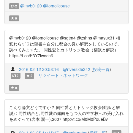
@mvb0120
@tomolicouse
2
0
@mvb0120 @tomolicouse @sgtm4 @zshns @mayux31 相
変わらずＧは聖書を自分に都合の良い解釈をしているので、
調べてみますた。 同性愛とカトリック教会（翻訳と解説）
https://t.co/E3Y7lwoch6
2016-02-12 20:58:16
@riverside242
(
投稿一覧
)
リツイート・ネットワーク
2
2
0
こんな論文どうですか？ 同性愛とカトリック教会(翻訳と解
説) : 同性結合と,同性愛の傾向をもつ人の神学校への受け入れ
をめぐって(岩本 潤一),2007 http://t.co/M0M0PoueBv
2014-06-25 14:45:17
@ronbuntter
(
投稿一覧
)