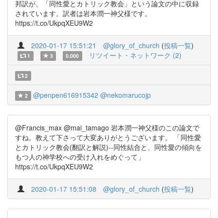
邦訳が、「同性愛とカトリック教会」という論文の中に収録
されています。訳者は岩本潤一神父様です。
https://t.co/UkpqXEU9W2
2020-01-17 15:51:21
@glory_of_church
(
投稿一覧
)
リツイート・ネットワーク (2)
1
3
0.000
2
@penpen616915342
@nekomarucojp
2
@Francis_max @mai_tamago 岩本潤一神父様のこの論文で
すね。教えて下さって大変ありがとうございます。 「同性愛
とカトリック教会(翻訳と解説)--同性結合と、同性愛の傾向を
もつ人の神学校への受け入れをめぐって」
https://t.co/UkpqXEU9W2
2020-01-17 15:51:08
@glory_of_church
(
投稿一覧
)