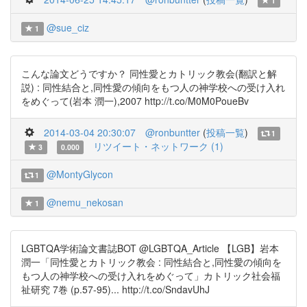
1
@sue_ciz
1
こんな論文どうですか？ 同性愛とカトリック教会(翻訳と解
説) : 同性結合と,同性愛の傾向をもつ人の神学校への受け入れ
をめぐって(岩本 潤一),2007 http://t.co/M0M0PoueBv
2014-03-04 20:30:07
@ronbuntter
(
投稿一覧
)
1
リツイート・ネットワーク (1)
3
0.000
@MontyGlycon
1
@nemu_nekosan
1
LGBTQA学術論文書誌BOT @LGBTQA_Article 【LGB】岩本
潤一「同性愛とカトリック教会 : 同性結合と,同性愛の傾向を
もつ人の神学校への受け入れをめぐって」カトリック社会福
祉研究 7巻 (p.57-95)... http://t.co/SndavUhJ