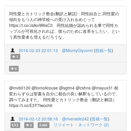
同性愛とカトリック教会(翻訳と解説) : 同性結合と,同性愛の
傾向をもつ人の神学校への受け入れをめぐって
https://t.co/JalkoW6sC3 同性結婚が認められる事で同性カ
ップルが可視化されれば、彼らのために改革をしたい、とい
う異性愛者も増えるだろうな。
2016-02-23 22:01:12
@MontyGlycon0
(
投稿一覧
)
1
0
@mvb0120 @tomolicouse @sgtm4 @zshns @mayux31 相
変わらずＧは聖書を自分に都合の良い解釈をしているので、
調べてみますた。 同性愛とカトリック教会（翻訳と解説）
https://t.co/E3Y7lwoch6
2016-02-12 20:58:16
@riverside242
(
投稿一覧
)
リツイート・ネットワーク (2)
2
2
0.000