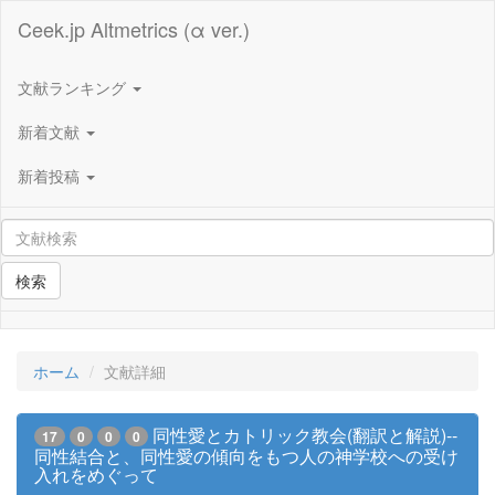
Ceek.jp Altmetrics (α ver.)
文献ランキング
新着文献
新着投稿
検索
ホーム
文献詳細
同性愛とカトリック教会(翻訳と解説)--
17
0
0
0
同性結合と、同性愛の傾向をもつ人の神学校への受け
入れをめぐって