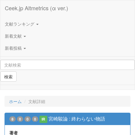
Ceek.jp Altmetrics (α ver.)
文献ランキング
新着文献
新着投稿
検索
ホーム
文献詳細
宮崎駿論 : 終わらない物語
8
0
0
0
IR
著者