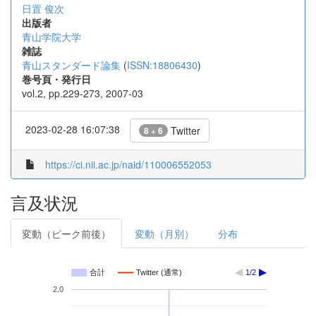
日置 俊次
出版者
青山学院大学
雑誌
青山スタンダード論集
(
ISSN:18806430
)
巻号頁・発行日
vol.2, pp.229-273, 2007-03
2023-02-28 16:07:38
Twitter
8 + 6
https://ci.nii.ac.jp/naid/110006552053
言及状況
変動（ピーク前後）
変動（月別）
分布
合計
Twitter (通常)
1/2
2.0