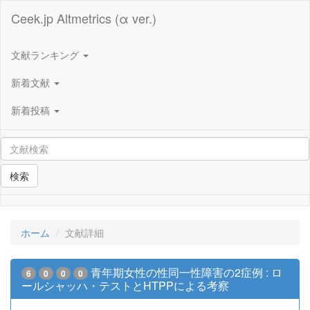
Ceek.jp Altmetrics (α ver.)
文献ランキング
新着文献
新着投稿
検索
ホーム
文献詳細
青年期女性の性同一性障害の2症例 : ロ
6
0
0
0
ールシャッハ・テストとHTPPによる考察