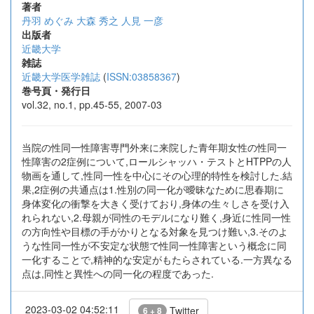
著者
丹羽 めぐみ
大森 秀之
人見 一彦
出版者
近畿大学
雑誌
近畿大学医学雑誌
(
ISSN:03858367
)
巻号頁・発行日
vol.32, no.1, pp.45-55, 2007-03
当院の性同一性障害専門外来に来院した青年期女性の性同一
性障害の2症例について,ロールシャッハ・テストとHTPPの人
物画を通して,性同一性を中心にその心理的特性を検討した.結
果,2症例の共通点は1.性別の同一化が曖昧なために思春期に
身体変化の衝撃を大きく受けており,身体の生々しさを受け入
れられない,2.母親が同性のモデルになり難く,身近に性同一性
の方向性や目標の手がかりとなる対象を見つけ難い,3.そのよ
うな性同一性が不安定な状態で性同一性障害という概念に同
一化することで,精神的な安定がもたらされている.一方異なる
点は,同性と異性への同一化の程度であった.
2023-03-02 04:52:11
Twitter
6 + 8