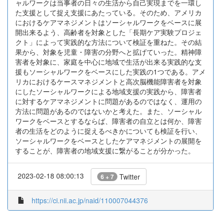
ャルワークは当事者の日々の生活から自己実現までを一環し
た支援として捉え支援にあたっている。そのため、アメリカ
におけるケアマネジメントはソーシャルワークをベースに展
開出来るよう、高齢者を対象とした「長期ケア実験プロジェ
クト」によって実践的な方法について検証を重ねた。その結
果から、対象を児童・障害の分野へと拡げていった。精神障
害者を対象に、家庭を中心に地域で生活が出来る実践的な支
援もソーシャルワークをベースにした実践の1つである。アメ
リカにおけるケースマネジメントと高次脳機能障害者を対象
にしたソーシャルワークによる地域支援の実践から、障害者
に対するケアマネジメントに問題があるのではなく、運用の
方法に問題があるのではないかと考えた。また、ソーシャル
ワークをベースとするならば、障害者の自立とは何か、障害
者の生活をどのように捉えるべきかについても検証を行い、
ソーシャルワークをベースとしたケアマネジメントの展開を
することが、障害者の地域支援に繋がることが分かった。
2023-02-18 08:00:13
Twitter
6 + 7
https://ci.nii.ac.jp/naid/110007044376