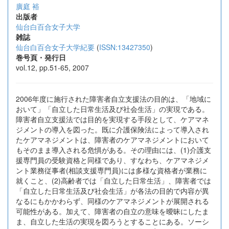
廣庭 裕
出版者
仙台白百合女子大学
雑誌
仙台白百合女子大学紀要
(
ISSN:13427350
)
巻号頁・発行日
vol.12, pp.51-65, 2007
2006年度に施行された障害者自立支援法の目的は、「地域に
おいて」「自立した日常生活及び社会生活」の実現である。
障害者自立支援法では目的を実現する手段として、ケアマネ
ジメントの導入を図った。既に介護保険法によって導入され
たケアマネジメントは、障害者のケアマネジメントにおいて
もそのまま導入される危惧がある。その理由には、(1)介護支
援専門員の受験資格と同様であり、すなわち、ケアマネジメ
ント業務従事者(相談支援専門員)には多様な資格者が業務に
就くこと、(2)高齢者では「自立した日常生活」、障害者では
「自立した日常生活及び社会生活」が各法の目的で内容が異
なるにもかかわらず、同様のケアマネジメントが展開される
可能性がある。加えて、障害者の自立の意味を曖昧にしたま
ま、自立した生活の実現を図ろうとすることにある。ソーシ