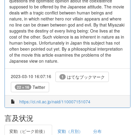
questions the optimistic opinion about the coexistence
supposed to be offered by the Japanese attitude. The movie
deals with a tragic conflict between human beings and
nature, in which neither hero nor villain appears and where
no line can be drawn between god and evil. By that Miyazaki
suggests the destiny of every living being: One lives at the
cost of the other. Such violence is as inherent in nature as in
human beings. Unfortunately in Japan this subject has not
often been pointed out yet. By a philosophical interpretation
of the movie this article examines the problems of the
Japanese view on nature.
2023-03-10 16:07:16
はてなブックマーク
1
Twitter
22 + 16
https://ci.nii.ac.jp/naid/110007151074
言及状況
変動（ピーク前後）
変動（月別）
分布