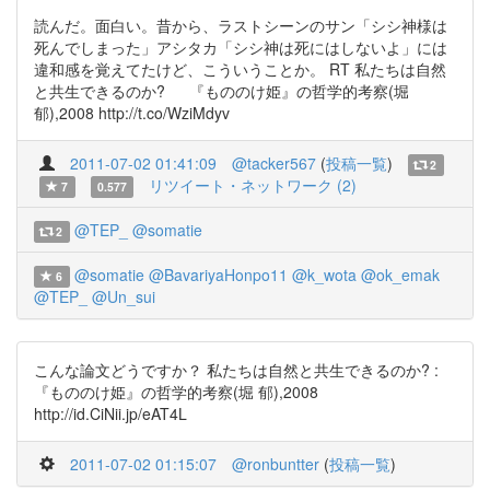
読んだ。面白い。昔から、ラストシーンのサン「シシ神様は
死んでしまった」アシタカ「シシ神は死にはしないよ」には
違和感を覚えてたけど、こういうことか。 RT 私たちは自然
と共生できるのか? 『もののけ姫』の哲学的考察(堀
郁),2008 http://t.co/WziMdyv
2011-07-02 01:41:09
@tacker567
(
投稿一覧
)
2
リツイート・ネットワーク (2)
7
0.577
@TEP_
@somatie
2
@somatie
@BavariyaHonpo11
@k_wota
@ok_emak
6
@TEP_
@Un_sui
こんな論文どうですか？ 私たちは自然と共生できるのか? :
『もののけ姫』の哲学的考察(堀 郁),2008
http://id.CiNii.jp/eAT4L
2011-07-02 01:15:07
@ronbuntter
(
投稿一覧
)