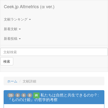
Ceek.jp Altmetrics (α ver.)
文献ランキング
新着文献
新着投稿
検索
ホーム
文献詳細
私たちは自然と共生できるのか? :
23
0
0
0
IR
『もののけ姫』の哲学的考察