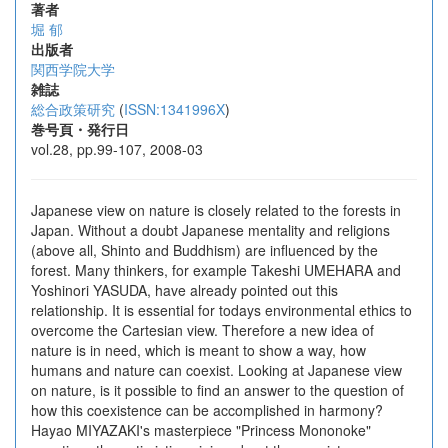
著者
堀 郁
出版者
関西学院大学
雑誌
総合政策研究
(
ISSN:1341996X
)
巻号頁・発行日
vol.28, pp.99-107, 2008-03
Japanese view on nature is closely related to the forests in
Japan. Without a doubt Japanese mentality and religions
(above all, Shinto and Buddhism) are influenced by the
forest. Many thinkers, for example Takeshi UMEHARA and
Yoshinori YASUDA, have already pointed out this
relationship. It is essential for todays environmental ethics to
overcome the Cartesian view. Therefore a new idea of
nature is in need, which is meant to show a way, how
humans and nature can coexist. Looking at Japanese view
on nature, is it possible to find an answer to the question of
how this coexistence can be accomplished in harmony?
Hayao MIYAZAKI's masterpiece "Princess Mononoke"