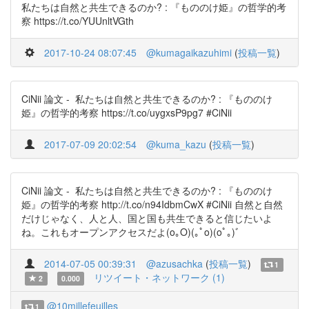
私たちは自然と共生できるのか? : 『もののけ姫』の哲学的考
察 https://t.co/YUUnltVGth
2017-10-24 08:07:45
@kumagaikazuhimi
(
投稿一覧
)
CiNii 論文 - 私たちは自然と共生できるのか? : 『もののけ
姫』の哲学的考察 https://t.co/uygxsP9pg7 #CiNii
2017-07-09 20:02:54
@kuma_kazu
(
投稿一覧
)
CiNii 論文 - 私たちは自然と共生できるのか? : 『もののけ
姫』の哲学的考察 http://t.co/n94IdbmCwX #CiNii 自然と自然
だけじゃなく、人と人、国と国も共生できると信じたいよ
ね。これもオープンアクセスだよ(o｡O)(｡ﾟο)(οﾟ｡)ﾞ
2014-07-05 00:39:31
@azusachka
(
投稿一覧
)
1
リツイート・ネットワーク (1)
2
0.000
@10millefeuilles
1