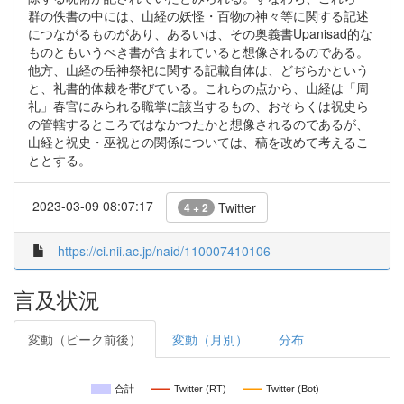
群の佚書の中には、山経の妖怪・百物の神々等に関する記述
につながるものがあり、あるいは、その奥義書Upanisad的な
ものともいうべき書が含まれていると想像されるのである。
他方、山経の岳神祭祀に関する記載自体は、どぢらかという
と、礼書的体裁を帯びている。これらの点から、山経は「周
礼」春官にみられる職掌に該当するもの、おそらくは祝史ら
の管轄するところではなかつたかと想像されるのであるが、
山経と祝史・巫祝との関係については、稿を改めて考えるこ
ととする。
2023-03-09 08:07:17
Twitter
4 + 2
https://ci.nii.ac.jp/naid/110007410106
言及状況
変動（ピーク前後）
変動（月別）
分布
合計
Twitter (RT)
Twitter (Bot)