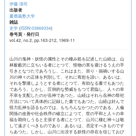
伊藤 清司
出版者
慶應義塾大学
雑誌
史学
(
ISSN:03869334
)
巻号頁・発行日
vol.42, no.2, pp.163-212, 1969-11
山川の鬼神・妖怪の属性とその棲み処を記述した山経は、山
林薮藪沢に立ちいる者にとつて、怪物の害を避けるうえの手
引きとなつたであろうし、これはまた、崇り・揃禍いする山
川の神々の正体を判別して、それに宥恕を請い、あるいは、
それを撃攘しようとする者にとつて、有効なる書でもあつた
であろう。しかし、圧倒的な勢威をもつて君臨し、人々の幸
不幸を支配したのが岳神であつた。山経はそれら岳神の祭祀
方法について具体的に記録した書でもあつた。山経は好んで
怪力乱神を語るものでは、もちろんなかつたのである。人倫
関係の改善や社会秩序の確立によつて、世の平和と人々の幸
福を期待しうると主張する者にとつて、山川に棲む神々は敬
して遠ざくべきものであり、あるいは、否定すべきものです
らあつた。しかし、山川に出没する妖怪の存在を信じておび