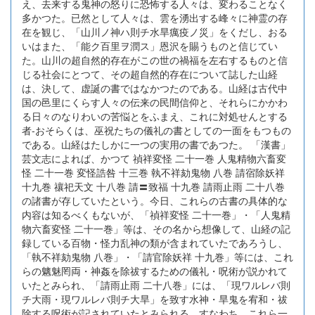
え、去来する鬼神の怒りに恐怖する人々は、変わることなく
多かつた。已然として人々は、雲を湧出する峰々に神霊の存
在を観じ、「山川ノ神ハ則チ水旱癘疫ノ災」をくだし、おる
いはまた、「能ク百里ヲ潤ス」恩沢を賜うものと信じてい
た。山川の超自然的存在がこの世の禍福を左右するものと信
じる社会にとつて、その超自然的存在について誌した山経
は、決して、虚誕の書ではなかつたのである。山経は古代中
国の邑里にくらす人々の伝来の民間信仰と、それらにかかわ
る日々のなりわいの苦悩とをふまえ、これに対処せんとする
者-おそらくは、巫祝たちの儀礼の書としての一面をもつもの
である。山経はたしかに一つの実用の書であつた。 「漢書」
芸文志によれば、かつて 禎祥変怪 二十一巻 人鬼精物六畜変
怪 二十一巻 変怪誥咎 十三巻 執不祥劾鬼物 八巻 請宿除妖祥
十九巻 禳祀天文 十八巻 請〓致福 十九巻 請雨止雨 二十八巻
の諸書が存していたという。今日、これらの古書の具体的な
内容は知るべくもないが、「禎祥変怪 二十一巻」・「人鬼精
物六畜変怪 二十一巻」等は、その名から想像して、山経の記
録している百物・怪力乱神の類が含まれていたであろうし、
「執不祥劾鬼物 八巻」・「請官除妖祥 十九巻」等には、これ
らの魑魅罔両・神姦を除祓するための儀礼・呪術が説かれて
いたとみられ、「請雨止雨 二十八巻」には、「現ワルレバ則
チ大雨・現ワルレバ則チ大旱」を致す水神・旱鬼を宥和・祓
除する呪術が記されていたとみられる。すなわち、これら一