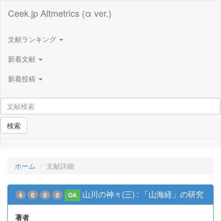
Ceek.jp Altmetrics (α ver.)
文献ランキング
新着文献
新着投稿
検索
ホーム
文献詳細
山川の神々(三) : 「山海経」の研究
4
0
0
0
OA
著者