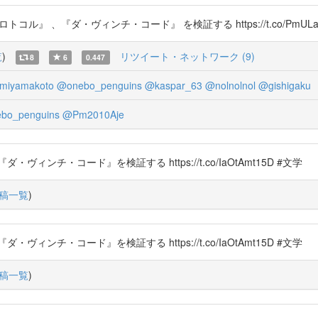
コル』 、『ダ・ヴィンチ・コード』 を検証する https://t.co/PmULaLWa
覧
)
リツイート・ネットワーク (9)
8
6
0.447
miyamakoto
@onebo_penguins
@kaspar_63
@nolnolnol
@gishigaku
bo_penguins
@Pm2010Aje
チ・コード』を検証する https://t.co/IaOtAmt15D #文学
稿一覧
)
チ・コード』を検証する https://t.co/IaOtAmt15D #文学
稿一覧
)