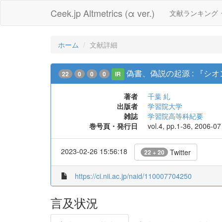
Ceek.jp Altmetrics (α ver.)
文献ランキング
ホーム
文献詳細
偽書、偽説の起源 : 『
22
0
0
0
IR
著者
千葉 糺
出版者
学習院大学
雑誌
学習院高等科紀要
巻号頁・発行日
vol.4, pp.1-36, 2006-07
2023-02-26 15:56:18
Twitter
22 + 20
https://ci.nii.ac.jp/naid/110007704250
言及状況