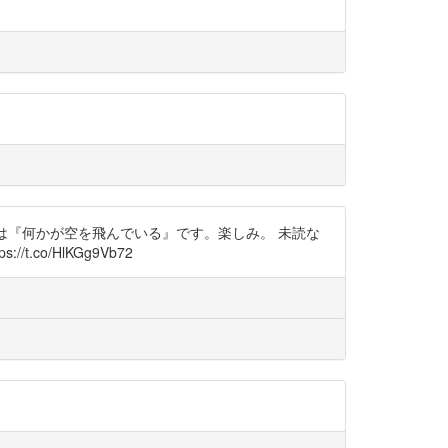
のは『何かが空を飛んでいる』です。楽しみ。 未読な
o/HlKGg9Vb72