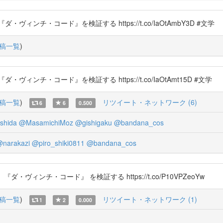
ンチ・コード』を検証する https://t.co/IaOtAmbY3D #文学
稿一覧
)
チ・コード』を検証する https://t.co/IaOtAmt15D #文学
稿一覧
)
リツイート・ネットワーク (6)
6
6
0.500
shida
@MasamichiMoz
@gishigaku
@bandana_cos
narakazi
@piro_shiki0811
@bandana_cos
ヴィンチ・コード』 を検証する https://t.co/P10VPZeoYw
稿一覧
)
リツイート・ネットワーク (1)
1
2
0.000