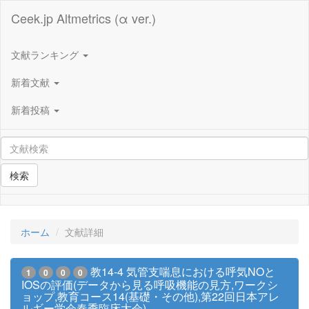
Ceek.jp Altmetrics (α ver.)
文献ランキング
新着文献
新着投稿
検索
ホーム
文献詳細
教14-4 気管支喘息における呼気NOと
1
0
0
0
IOSの評価(データから見る呼吸機能の見方,ワークシ
ョップ,教育コース14(基礎・その他),第22回日本アレ
ルギー学会春季臨床大会)