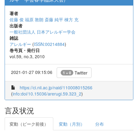
著者
佐藤 俊
福原 敦朗
斎藤 純平
棟方 充
出版者
一般社団法人 日本アレルギー学会
雑誌
アレルギー
(
ISSN:00214884
)
巻号頁・発行日
vol.59, no.3, 2010
2021-01-27 09:15:06
Twitter
1 + 0
https://ci.nii.ac.jp/naid/110008015266
(
info:doi/10.15036/arerugi.59.323_2
)
言及状況
変動（ピーク前後）
変動（月別）
分布