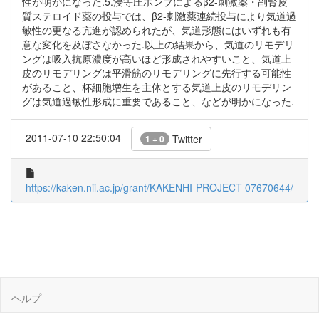
性が明かになった.5.浸等圧ポンプによるβ2-刺激薬・副腎皮
質ステロイド薬の投与では、β2-刺激薬連続投与により気道過
敏性の更なる亢進が認められたが、気道形態にはいずれも有
意な変化を及ぼさなかった.以上の結果から、気道のリモデリ
ングは吸入抗原濃度が高いほど形成されやすいこと、気道上
皮のリモデリングは平滑筋のリモデリングに先行する可能性
があること、杯細胞増生を主体とする気道上皮のリモデリン
グは気道過敏性形成に重要であること、などが明かになった.
2011-07-10 22:50:04
Twitter
1 + 0
https://kaken.nii.ac.jp/grant/KAKENHI-PROJECT-07670644/
ヘルプ