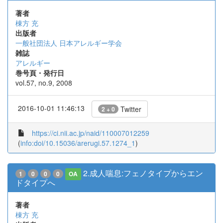
著者
棟方 充
出版者
一般社団法人 日本アレルギー学会
雑誌
アレルギー
巻号頁・発行日
vol.57, no.9, 2008
2016-10-01 11:46:13
Twitter
2 + 0
https://ci.nii.ac.jp/naid/110007012259
(
info:doi/10.15036/arerugi.57.1274_1
)
2.成人喘息:フェノタイプからエン
1
0
0
0
OA
ドタイプへ
著者
棟方 充