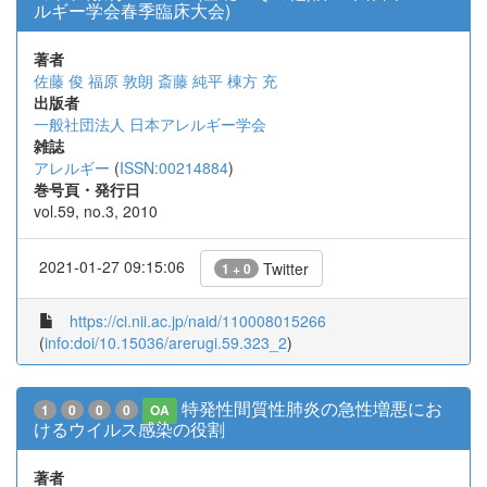
ルギー学会春季臨床大会)
著者
佐藤 俊
福原 敦朗
斎藤 純平
棟方 充
出版者
一般社団法人 日本アレルギー学会
雑誌
アレルギー
(
ISSN:00214884
)
巻号頁・発行日
vol.59, no.3, 2010
2021-01-27 09:15:06
Twitter
1 + 0
https://ci.nii.ac.jp/naid/110008015266
(
info:doi/10.15036/arerugi.59.323_2
)
特発性間質性肺炎の急性増悪にお
1
0
0
0
OA
けるウイルス感染の役割
著者