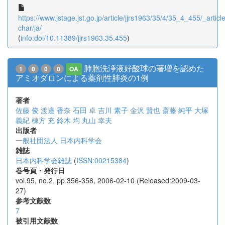
https://www.jstage.jst.go.jp/article/jjrs1963/35/4/35_4_455/_article
char/ja/
(
info:doi/10.11389/jjrs1963.35.455
)
肺胞洗浄液好酸球の著増を認めた
1
0
0
0
OA
アミオダロンによる薬剤性肺炎の1例
著者
佐藤 俊
渡邉 香奈
石田 卓
吉川 素子
金沢 賢也
斎藤 純平
大塚
義紀
棟方 充
鈴木 均
丸山 幸夫
出版者
一般社団法人 日本内科学会
雑誌
日本内科学会雑誌
(
ISSN:00215384
)
巻号頁・発行日
vol.95, no.2, pp.356-358, 2006-02-10 (Released:2009-03-
27)
参考文献数
7
被引用文献数