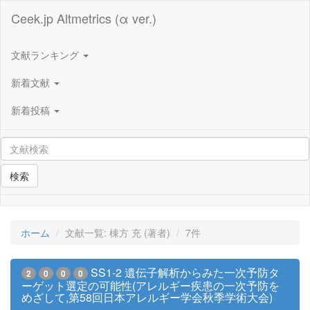
Ceek.jp Altmetrics (α ver.)
文献ランキング
新着文献
新着投稿
検索
ホーム
文献一覧: 棟方 充 (著者)
7件
SS1-2 遺伝子解析からみた一次予防タ
2
0
0
0
ーゲット選定の可能性(アレルギー疾患の一次予防を
めざして,第58回日本アレルギー学会秋季学術大会)