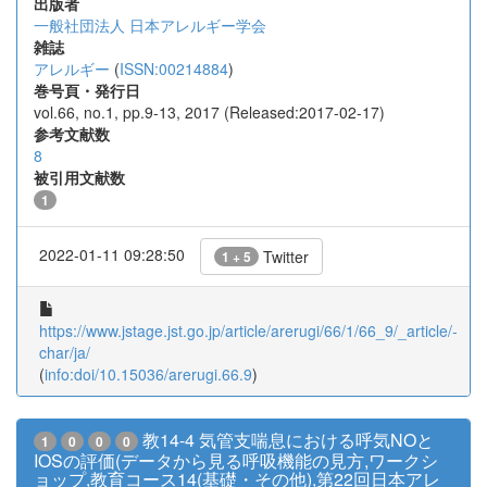
出版者
一般社団法人 日本アレルギー学会
雑誌
アレルギー
(
ISSN:00214884
)
巻号頁・発行日
vol.66, no.1, pp.9-13, 2017 (Released:2017-02-17)
参考文献数
8
被引用文献数
1
2022-01-11 09:28:50
Twitter
1 + 5
https://www.jstage.jst.go.jp/article/arerugi/66/1/66_9/_article/-
char/ja/
(
info:doi/10.15036/arerugi.66.9
)
教14-4 気管支喘息における呼気NOと
1
0
0
0
IOSの評価(データから見る呼吸機能の見方,ワークシ
ョップ,教育コース14(基礎・その他),第22回日本アレ