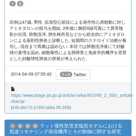
1
2
症例は47歳, 男性. 拡張型心筋症による発作性心房粗動に対し
アミオダロンの投与を開始, 2年後に胸部X線写真にて異常陰
影が出現. 肺胞洗浄, 肺生検所見などから総合的にアミオダロ
ンによる薬剤性肺炎と診断した. 短期間のステロイド治療が奏
功し, 現在まで再燃は認めない. 本症では肺胞洗浄液にて好酸
球の著増を認め, 細胞毒性による肺障害と免疫学的機序を背景
とした好酸球性肺炎の併発が考えられた.
2014-04-09 07:55:42
Twitter
1 + 0
https://www.jstage.jst.go.jp/article/naika/95/2/95_2_356/_article/-
char/ja/
(
info:doi/10.2169/naika.95.356
)
ラット慢性気管支喘息モデルにおける
1
0
0
0
気道リモテリング発現機序とその制御に関する研究