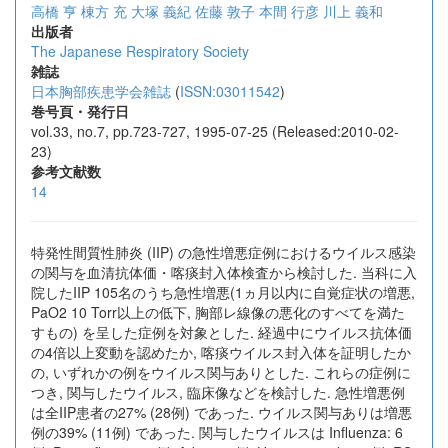
高橋 亨
棟方 充
大塚 義紀
佐藤 敦子
本間 行彦
川上 義和
出版者
The Japanese Respiratory Society
雑誌
日本胸部疾患学会雑誌
(
ISSN:03011542
)
巻号頁・発行日
vol.33, no.7, pp.723-727, 1995-07-25 (Released:2010-02-
23)
参考文献数
14
特発性間質性肺炎 (IIP) の急性増悪症例におけるウイルス感染
の関与を血清抗体価・喀痰封入体検査から検討した. 当科に入
院したIIP 105名のうち急性増悪(1ヵ月以内に自覚症状の増悪,
PaO2 10 Torr以上の低下, 胸部レ線像の悪化のすべてを満た
すもの) を呈した症例を対象とした. 経過中にウイルス抗体価
の4倍以上変動を認めたか, 喀痰ウイルス封入体を証明したか
の, いずれかの例をウイルス関与ありとした. これらの症例に
つき, 関与したウイルス, 臨床像などを検討した. 急性増悪例
は全IIP患者の27% (28例) であった. ウイルス関与ありは増悪
例の39% (11例) であった. 関与したウイルスは Influenza: 6