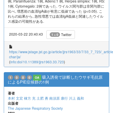
例, Parainfluenza: 1例, Adeno:1 例, Herpes simplex: 1例, RS:
1例, Cytomegalo: 2例であった. ウイルス関与群は非関与群に
比べ, 増悪前の血清IgA値が有意に低値であった (p<0.05). こ
れらの結果から, 急性増悪では血清IgA低値と関連したウイル
ス感染の可能性がある.
2020-03-22 20:40:43
Twitter
1 + 0
https://www.jstage.jst.go.jp/article/jjrs1963/33/7/33_7_723/_article
char/ja/
(
info:doi/10.11389/jjrs1963.33.723
)
吸入誘発で診断したウサギ毛抗原
1
0
0
0
OA
によるPIE症候群の1例
著者
本村 文宏
棟方 充
土肥 勇
南須原 康行
川上 義和
出版者
The Japanese Respiratory Society