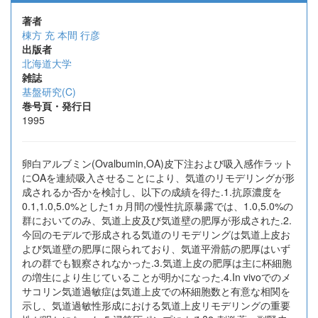
著者
棟方 充
本間 行彦
出版者
北海道大学
雑誌
基盤研究(C)
巻号頁・発行日
1995
卵白アルブミン(Ovalbumin,OA)皮下注および吸入感作ラット
にOAを連続吸入させることにより、気道のリモデリングが形
成されるか否かを検討し、以下の成績を得た.1.抗原濃度を
0.1,1.0,5.0%とした1ヵ月間の慢性抗原暴露では、1.0,5.0%の
群においてのみ、気道上皮及び気道壁の肥厚が形成された.2.
今回のモデルで形成される気道のリモデリングは気道上皮お
よび気道壁の肥厚に限られており、気道平滑筋の肥厚はいず
れの群でも観察されなかった.3.気道上皮の肥厚は主に杯細胞
の増生により生じていることが明かになった.4.In vivoでのメ
サコリン気道過敏症は気道上皮での杯細胞数と有意な相関を
示し、気道過敏性形成における気道上皮リモデリングの重要