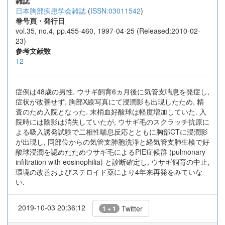
雑誌
日本胸部疾患学会雑誌
(
ISSN:03011542
)
巻号頁・発行日
vol.35, no.4, pp.455-460, 1997-04-25 (Released:2010-02-
23)
参考文献数
12
症例は48歳の男性. ウサギ飼育6ヵ月後に気管支喘息を発症し,
症状が改善せず, 胸部X線写真にて浸潤影も出現したため, 精
査のため入院となった. 末梢血好酸球は軽度増加していた. 入
院時には陰影は消失していたが, ウサギ毛のスクラッチ抗原に
よる吸入誘発試験で二相性喘息反応とともに胸部CTに浸潤影
が出現し, 同部位からの気管支肺胞洗浄と経気管支肺生検で好
酸球浸潤を認めたためウサギ毛によるPIE症候群 (pulmonary
infiltration with eosinophilia) と診断確定し, ウサギ飼育の中止,
環境の改善およびステロイド薬により4年来再発をみていな
い.
2019-10-03 20:36:12
Twitter
1 + 1