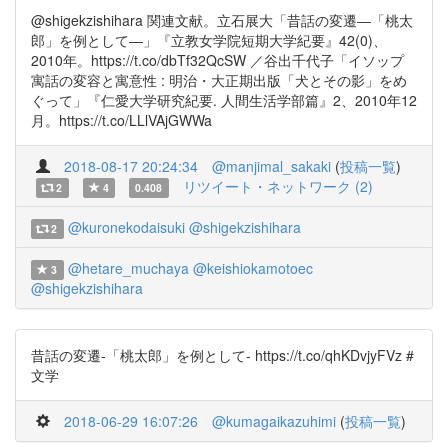
@shigekzishihara 関連文献。立石展大「昔話の変遷―「桃太
郎」を例として―」『立教女学院短期大学紀要』42(0)、
2010年。https://t.co/dbTf32QcSW ／谷出千代子「イソップ
寓話の変容と寓意性 : 明治・大正期出版「犬とその影」をめ
ぐって」『仁愛大学研究紀要. 人間生活学部篇』2、2010年12
月。https://t.co/LLlVAjGWWa
2018-08-17 20:24:34
@manjimal_sakaki
(
投稿一覧
)
リツイート・ネットワーク (2)
2
4
0.408
@kuronekodaisuki
@shigekzishihara
2
@hetare_muchaya
@keishiokamotoec
3
@shigekzishihara
昔話の変遷-「桃太郎」を例として- https://t.co/qhKDvjyFVz #
文学
2018-06-29 16:07:26
@kumagaikazuhimi
(
投稿一覧
)