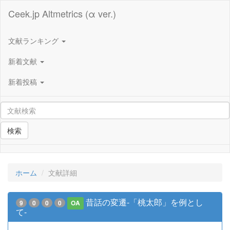
Ceek.jp Altmetrics (α ver.)
文献ランキング
新着文献
新着投稿
検索
ホーム
文献詳細
昔話の変遷-「桃太郎」を例とし
9
0
0
0
OA
て-