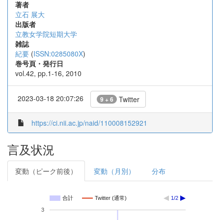
著者
立石 展大
出版者
立教女学院短期大学
雑誌
紀要
(
ISSN:0285080X
)
巻号頁・発行日
vol.42, pp.1-16, 2010
2023-03-18 20:07:26
Twitter
9 + 6
https://ci.nii.ac.jp/naid/110008152921
言及状況
変動（ピーク前後）
変動（月別）
分布
合計
Twitter (通常)
1/2
3