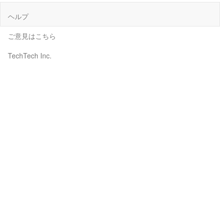
ヘルプ
ご意見はこちら
TechTech Inc.