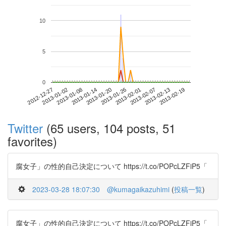
10
5
0
2013-02-13
2012-12-27
2013-01-14
2013-02-01
2013-02-19
2013-01-02
2013-01-20
2013-02-07
2013-01-08
2013-01-26
Twitter
(65 users, 104 posts, 51
favorites)
腐女子」の性的自己決定について https://t.co/POPcLZFiP5「
2023-03-28 18:07:30
@kumagaikazuhimi
(
投稿一覧
)
腐女子」の性的自己決定について https://t.co/POPcLZFiP5「