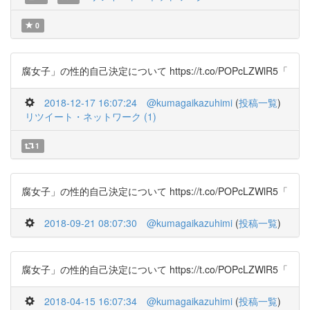
0
腐女子」の性的自己決定について https://t.co/POPcLZWlR5「
2018-12-17 16:07:24
@kumagaikazuhimi
(
投稿一覧
)
リツイート・ネットワーク (1)
1
腐女子」の性的自己決定について https://t.co/POPcLZWlR5「
2018-09-21 08:07:30
@kumagaikazuhimi
(
投稿一覧
)
腐女子」の性的自己決定について https://t.co/POPcLZWlR5「
2018-04-15 16:07:34
@kumagaikazuhimi
(
投稿一覧
)