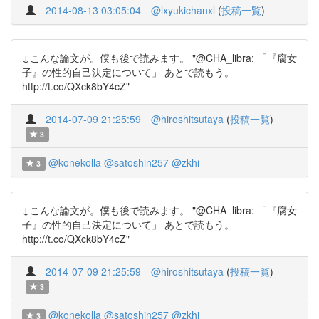
2014-08-13 03:05:04
@lxyukichanxl
(
投稿一覧
)
↓こんな論文が。僕も後で読みます。 "@CHA_libra: 「『腐女
子』の性的自己決定について」 あとで読もう。
http://t.co/QXck8bY4cZ"
2014-07-09 21:25:59
@hiroshitsutaya
(
投稿一覧
)
3
@konekolla
@satoshin257
@zkhi
3
↓こんな論文が。僕も後で読みます。 "@CHA_libra: 「『腐女
子』の性的自己決定について」 あとで読もう。
http://t.co/QXck8bY4cZ"
2014-07-09 21:25:59
@hiroshitsutaya
(
投稿一覧
)
3
@konekolla
@satoshin257
@zkhi
3