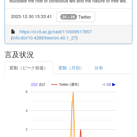
elucidate the role of conscious will and the nature of free will.
2023-12-30 15:33:41
Twitter
25 + 29
https://ci.nii.ac.jp/naid/110009517857
(
info:doi/10.4288/kisoron.40.1_27
)
言及状況
変動（ピーク前後）
変動（月別）
分布
合計
Twitter (通常)
1/2
6
4
2