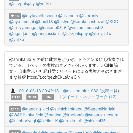
@sfrzphlsphy
@yujikb
@myfavoritescene
@nizimeta
@sterenly
16
@ayu_mushi
@houji13
@htktyo
@karakusashuzai
@KDD
@m_yyamagat
@nakano0316
@nezumimusashi3
@oga_jun_
@panglossian_
@sfrzphlsphy
@ytb_at_twt
@yujikb
@shinkai35 その前に此方をどうぞ。ドゥアンヌにも指摘され
ている、リベットの実験のダメさが分かります。> CiNii 論
文 - 自由意志と神経科学 : リベットによる実験とそのさまざ
まな解釈 https://t.co/qe2hCkLtAr #CiNii
2016-06-13 20:42:13
@evil_empire1982
(
投稿一覧
)
リツイート・ネットワーク (12)
13
13
0.167
@dancing_eel
@shinichiroinaba
@SagamiNoriaki
12
@WARE_bluefield
@mattya
@truetomb
@sasara_mosara
@kinoboriyagi
@fiddler_K
@on_da_hill
@shinkai35
@ccdddd
@inunotaigun
@kawa1092
@kinoboriyagi