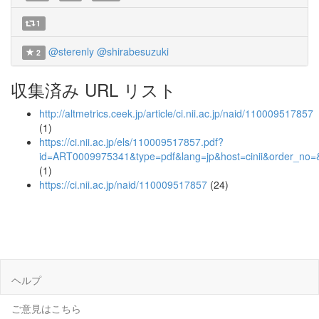
1
@sterenly
@shirabesuzuki
2
収集済み URL リスト
http://altmetrics.ceek.jp/article/ci.nii.ac.jp/naid/110009517857
(1)
https://ci.nii.ac.jp/els/110009517857.pdf?
id=ART0009975341&type=pdf&lang=jp&host=cinii&order_n
(1)
https://ci.nii.ac.jp/naid/110009517857
(24)
ヘルプ
ご意見はこちら