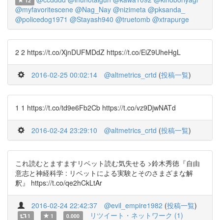
12
@myfavoritescene
@Nag_Nay
@nizimeta
@pksanda_
@policedog1971
@Stayash940
@truetomb
@xtrapurge
2 2 https://t.co/XjnDUFMDdZ https://t.co/EiZ9UheHgL
2016-02-25 00:02:14
@altmetrics_crtd
(
投稿一覧
)
1 1 https://t.co/td9e6Fb2Cb https://t.co/vz9DjwNATd
2016-02-24 23:29:10
@altmetrics_crtd
(
投稿一覧
)
これ読むとますますリベット読む気失せる >鈴木秀徳『自由
意志と神経科学 : リベットによる実験とそのさまざまな解
釈』 https://t.co/qe2hCkLtAr
2016-02-24 22:42:37
@evil_empire1982
(
投稿一覧
)
リツイート・ネットワーク (1)
1
1
0.000