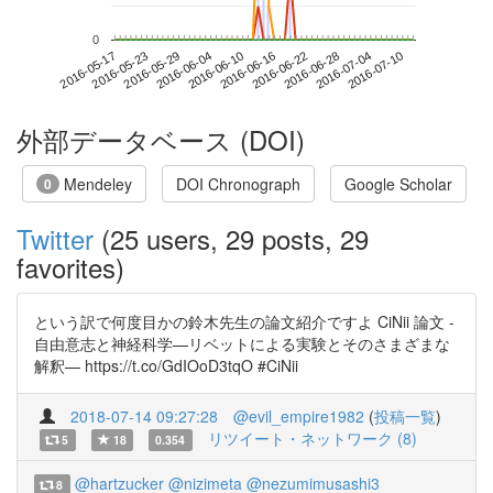
0
2016-07-04
2016-05-17
2016-06-04
2016-06-22
2016-07-10
2016-05-23
2016-06-10
2016-06-28
2016-05-29
2016-06-16
外部データベース (DOI)
Mendeley
DOI Chronograph
Google Scholar
0
Twitter
(25 users, 29 posts, 29
favorites)
という訳で何度目かの鈴木先生の論文紹介ですよ CiNii 論文 -
自由意志と神経科学—リベットによる実験とそのさまざまな
解釈— https://t.co/GdIOoD3tqO #CiNii
2018-07-14 09:27:28
@evil_empire1982
(
投稿一覧
)
リツイート・ネットワーク (8)
5
18
0.354
@hartzucker
@nizimeta
@nezumimusashi3
8