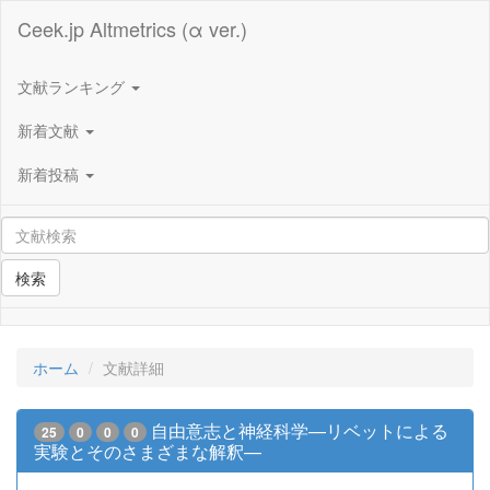
Ceek.jp Altmetrics (α ver.)
文献ランキング
新着文献
新着投稿
検索
ホーム
文献詳細
自由意志と神経科学—リベットによる
25
0
0
0
実験とそのさまざまな解釈—