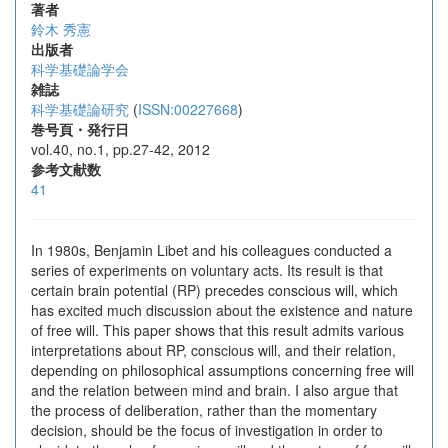
著者
鈴木 秀憲
出版者
科学基礎論学会
雑誌
科学基礎論研究
(
ISSN:00227668
)
巻号頁・発行日
vol.40, no.1, pp.27-42, 2012
参考文献数
41
In 1980s, Benjamin Libet and his colleagues conducted a
series of experiments on voluntary acts. Its result is that
certain brain potential (RP) precedes conscious will, which
has excited much discussion about the existence and nature
of free will. This paper shows that this result admits various
interpretations about RP, conscious will, and their relation,
depending on philosophical assumptions concerning free will
and the relation between mind and brain. I also argue that
the process of deliberation, rather than the momentary
decision, should be the focus of investigation in order to