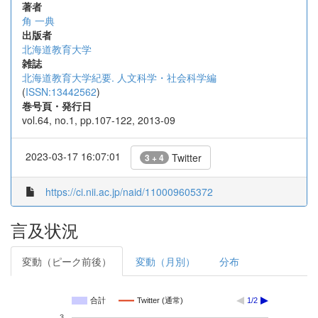
著者
角 一典
出版者
北海道教育大学
雑誌
北海道教育大学紀要. 人文科学・社会科学編
(
ISSN:13442562
)
巻号頁・発行日
vol.64, no.1, pp.107-122, 2013-09
2023-03-17 16:07:01
Twitter
3 + 4
https://ci.nii.ac.jp/naid/110009605372
言及状況
変動（ピーク前後）
変動（月別）
分布
合計
Twitter (通常)
1/2
3