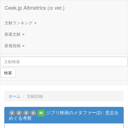
Ceek.jp Altmetrics (α ver.)
文献ランキング
新着文献
新着投稿
検索
ホーム
文献詳細
ジブリ映画のメタファー(2) : 意志を
3
0
0
0
IR
めぐる考察