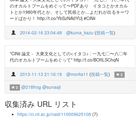
のオカルトブームをめぐって〜PDFあり イタコとかオカル
トとか1980年代とか、そして民俗とか…よだれが出るキーワ
ードばかり！ http://t.co/YbSzNA0YUj #CiNii
2014-02-16 23:04:48
@kuma_kazu
(
投稿一覧
)
"CiNii 論文 - 大衆文化としての<イタコ> : 一九七〇〜八〇年
代のオカルトブームをめぐって" http://t.co/BOfILSChqN
2013-11-13 21:16:19
@morita11
(
投稿一覧
)
2
@218frog
@sunaaji
2
収集済み URL リスト
https://ci.nii.ac.jp/naid/110009625108
(7)