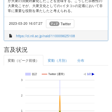
が大衆の消費対象化したことを意味する。こうした宗教性の
大衆化こそが、大衆文化としての<イタコ>の定着において非
常に重要な役割を果たしたと考えられる。
2023-03-20 16:07:27
Twitter
7 + 7
https://ci.nii.ac.jp/naid/110009625108
言及状況
変動（ピーク前後）
変動（月別）
分布
合計
Twitter (通常)
1/2
3
2
1