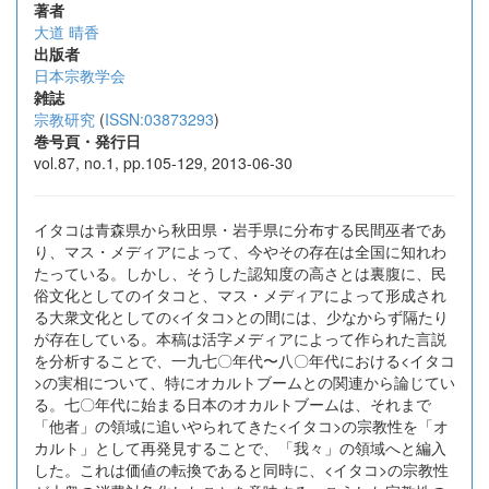
著者
大道 晴香
出版者
日本宗教学会
雑誌
宗教研究
(
ISSN:03873293
)
巻号頁・発行日
vol.87, no.1, pp.105-129, 2013-06-30
イタコは青森県から秋田県・岩手県に分布する民間巫者であ
り、マス・メディアによって、今やその存在は全国に知れわ
たっている。しかし、そうした認知度の高さとは裏腹に、民
俗文化としてのイタコと、マス・メディアによって形成され
る大衆文化としての<イタコ>との間には、少なからず隔たり
が存在している。本稿は活字メディアによって作られた言説
を分析することで、一九七〇年代〜八〇年代における<イタコ
>の実相について、特にオカルトブームとの関連から論じてい
る。七〇年代に始まる日本のオカルトブームは、それまで
「他者」の領域に追いやられてきた<イタコ>の宗教性を「オ
カルト」として再発見することで、「我々」の領域へと編入
した。これは価値の転換であると同時に、<イタコ>の宗教性