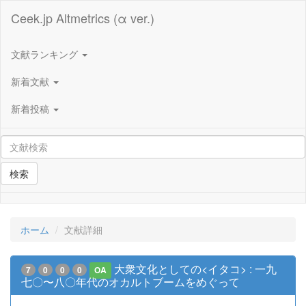
Ceek.jp Altmetrics (α ver.)
文献ランキング
新着文献
新着投稿
検索
ホーム
文献詳細
大衆文化としての<イタコ> : 一九
7
0
0
0
OA
七〇〜八〇年代のオカルトブームをめぐって