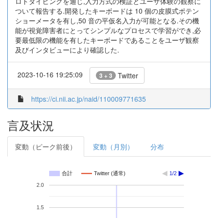
ロトタイピングを通じ,入力方式の検証とユーザ体験の観察に
ついて報告する.開発したキーボードは 10 個の皮膜式ポテン
ショーメータを有し,50 音の平仮名入力が可能となる.その機
能が視覚障害者にとってシンプルなプロセスで学習ができ,必
要最低限の機能を有したキーボードであることをユーザ観察
及びインタビューにより確認した.
2023-10-16 19:25:09
Twitter
3 + 3
https://ci.nii.ac.jp/naid/110009771635
言及状況
変動（ピーク前後）
変動（月別）
分布
合計
Twitter (通常)
1/2
2.0
1.5