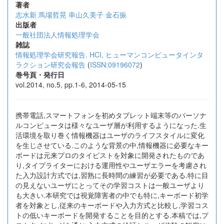
著者
志水新
馬場哲晃
串山久美子
金石振
出版者
一般社団法人情報処理学会
雑誌
情報処理学会研究報告. HCI, ヒューマンコンピュータインタ
ラクション研究会報告
(
ISSN:09196072
)
巻号頁・発行日
vol.2014, no.5, pp.1-6, 2014-05-15
携帯電話,スマートフォンを初めタブレット端末等のパーソナ
ルコンピュータは様々なユーザ層が利用するようになった.生
活環境を取り巻く情報機器はユーザのライフスタイルに変化
を生じさせている.このような背景の中,情報機器に必要なキー
ボードは元来プロのタイピストを対象に開発されたものであ
り,タイプライターにおける運用性やユーザエラーを考慮され
た入力設計方式では,習熟に長時間の練習が必要である.特に目
の見えないユーザにとってその学習コストは一般ユーザより
も大きい.本研究では視覚障害者の中でも特に,キーボード初学
者を対象とし,従来のキーボードや入力方式と比較し,学習コス
トの低いキーボードを開発することを目的とする.本稿では,プ