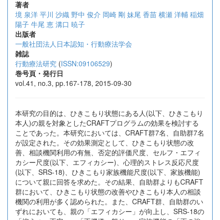
著者
境 泉洋
平川 沙織
野中 俊介
岡崎 剛
妹尾 香苗
横瀬 洋輔
稲畑
陽子
牛尾 恵
溝口 暁子
出版者
一般社団法人日本認知・行動療法学会
雑誌
行動療法研究
(
ISSN:09106529
)
巻号頁・発行日
vol.41, no.3, pp.167-178, 2015-09-30
本研究の目的は、ひきこもり状態にある人(以下、ひきこもり
本人)の親を対象としたCRAFTプログラムの効果を検討する
ことであった。本研究においては、CRAFT群7名、自助群7名
が設定された。その効果測定として、ひきこもり状態の改
善、相談機関利用の有無、否定的評価尺度、セルフ・エフィ
カシー尺度(以下、エフィカシー)、心理的ストレス反応尺度
(以下、SRS-18)、ひきこもり家族機能尺度(以下、家族機能)
について親に回答を求めた。その結果、自助群よりもCRAFT
群において、ひきこもり状態の改善やひきこもり本人の相談
機関の利用が多く認められた。また、CRAFT群、自助群のい
ずれにおいても、親の「エフィカシー」が向上し、SRS-18の