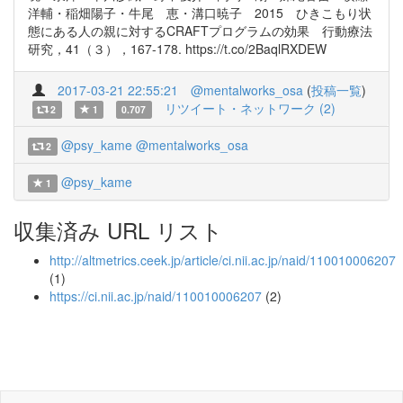
洋輔・稲畑陽子・牛尾 恵・溝口暁子 2015 ひきこもり状
態にある人の親に対するCRAFTプログラムの効果 行動療法
研究，41（３），167-178. https://t.co/2BaqlRXDEW
2017-03-21 22:55:21
@mentalworks_osa
(
投稿一覧
)
リツイート・ネットワーク (2)
2
1
0.707
@psy_kame
@mentalworks_osa
2
@psy_kame
1
収集済み URL リスト
http://altmetrics.ceek.jp/article/ci.nii.ac.jp/naid/110010006207
(1)
https://ci.nii.ac.jp/naid/110010006207
(2)