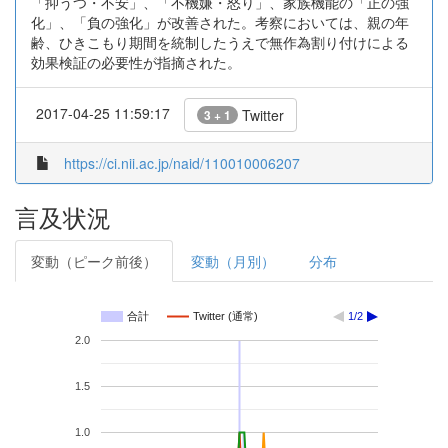
「抑うつ・不安」、「不機嫌・怒り」、家族機能の「正の強
化」、「負の強化」が改善された。考察においては、親の年
齢、ひきこもり期間を統制したうえで無作為割り付けによる
効果検証の必要性が指摘された。
2017-04-25 11:59:17
Twitter
3 + 1
https://ci.nii.ac.jp/naid/110010006207
言及状況
変動（ピーク前後）
変動（月別）
分布
合計
Twitter (通常)
1/2
2.0
1.5
1.0