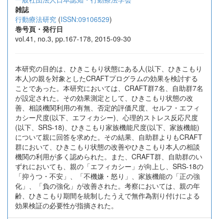
雑誌
行動療法研究
(
ISSN:09106529
)
巻号頁・発行日
vol.41, no.3, pp.167-178, 2015-09-30
本研究の目的は、ひきこもり状態にある人(以下、ひきこもり
本人)の親を対象としたCRAFTプログラムの効果を検討する
ことであった。本研究においては、CRAFT群7名、自助群7名
が設定された。その効果測定として、ひきこもり状態の改
善、相談機関利用の有無、否定的評価尺度、セルフ・エフィ
カシー尺度(以下、エフィカシー)、心理的ストレス反応尺度
(以下、SRS-18)、ひきこもり家族機能尺度(以下、家族機能)
について親に回答を求めた。その結果、自助群よりもCRAFT
群において、ひきこもり状態の改善やひきこもり本人の相談
機関の利用が多く認められた。また、CRAFT群、自助群のい
ずれにおいても、親の「エフィカシー」が向上し、SRS-18の
「抑うつ・不安」、「不機嫌・怒り」、家族機能の「正の強
化」、「負の強化」が改善された。考察においては、親の年
齢、ひきこもり期間を統制したうえで無作為割り付けによる
効果検証の必要性が指摘された。