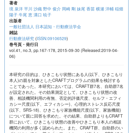
著者
境 泉洋
平川 沙織
野中 俊介
岡崎 剛
妹尾 香苗
横瀬 洋輔
稲畑
陽子
牛尾 恵
溝口 暁子
出版者
一般社団法人 日本認知・行動療法学会
雑誌
行動療法研究
(
ISSN:09106529
)
巻号頁・発行日
vol.41, no.3, pp.167-178, 2015-09-30 (Released:2019-04-
06)
本研究の目的は、ひきこもり状態にある人(以下、ひきこもり
本人)の親を対象としたCRAFTプログラムの効果を検討する
ことであった。本研究においては、CRAFT群7名、自助群7名
が設定された。その効果測定として、ひきこもり状態の改
善、相談機関利用の有無、否定的評価尺度、セルフ・エフィ
カシー尺度(以下、エフィカシー)、心理的ストレス反応尺度
(以下、SRS-18)、ひきこもり家族機能尺度(以下、家族機能)
について親に回答を求めた。その結果、自助群よりもCRAFT
群において、ひきこもり状態の改善やひきこもり本人の相談
機関の利用が多く認められた。また、CRAFT群、自助群のい