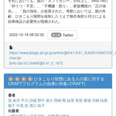
ずれにおいても、親の「エフィカシー」が向上し、SRS-18の
「抑うつ・不安」、「不機嫌・怒り」、家族機能の「正の強
化」、「負の強化」が改善された。考察においては、親の年
齢、ひきこもり期間を統制したうえで無作為割り付けによる
効果検証の必要性が指摘された。
2022-10-18 08:32:32
Twitter
4 + 4
https://www.jstage.jst.go.jp/article/jjbt/41/3/41_KJ00010090703/_ar
char/ja/
(
info:doi/10.24468/jjbt.41.3_167
)
ひきこもり状態にある人の親に対する
3
0
0
0
CRAFTプログラムの効果(<特集>CRAFT)
著者
境 泉洋
平川 沙織
野中 俊介
岡崎 剛
妹尾 香苗
横瀬 洋輔
稲畑
陽子
牛尾 恵
溝口 暁子
出版者
一般社団法人日本認知・行動療法学会