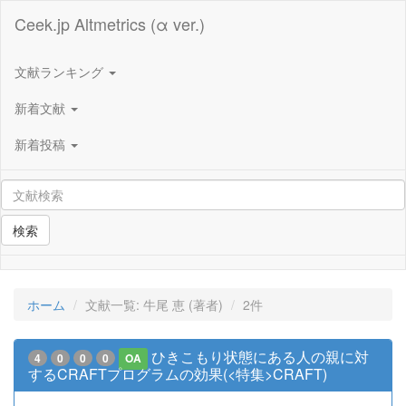
Ceek.jp Altmetrics (α ver.)
文献ランキング
新着文献
新着投稿
検索
ホーム
文献一覧: 牛尾 恵 (著者)
2件
ひきこもり状態にある人の親に対
4
0
0
0
OA
するCRAFTプログラムの効果(<特集>CRAFT)