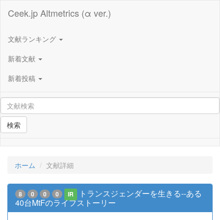
Ceek.jp Altmetrics (α ver.)
文献ランキング
新着文献
新着投稿
検索
ホーム
文献詳細
トランスジェンダーを生きる--ある
8
0
0
0
IR
40台MtFのライフストーリー