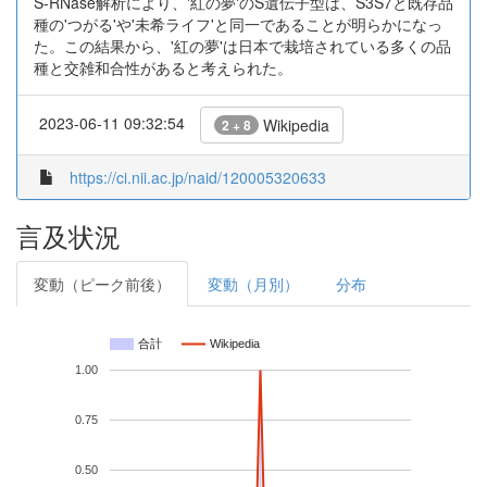
S-RNase解析により、'紅の夢'のS遺伝子型は、S3S7と既存品
種の'つがる'や'未希ライフ'と同一であることが明らかになっ
た。この結果から、'紅の夢'は日本で栽培されている多くの品
種と交雑和合性があると考えられた。
2023-06-11 09:32:54
Wikipedia
2 + 8
https://ci.nii.ac.jp/naid/120005320633
言及状況
変動（ピーク前後）
変動（月別）
分布
合計
Wikipedia
1.00
0.75
0.50