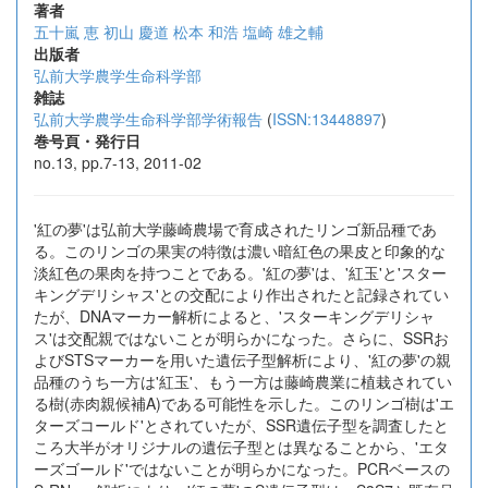
著者
五十嵐 恵
初山 慶道
松本 和浩
塩崎 雄之輔
出版者
弘前大学農学生命科学部
雑誌
弘前大学農学生命科学部学術報告
(
ISSN:13448897
)
巻号頁・発行日
no.13, pp.7-13, 2011-02
'紅の夢'は弘前大学藤崎農場で育成されたリンゴ新品種であ
る。このリンゴの果実の特徴は濃い暗紅色の果皮と印象的な
淡紅色の果肉を持つことである。'紅の夢'は、'紅玉'と'スター
キングデリシャス'との交配により作出されたと記録されてい
たが、DNAマーカー解析によると、'スターキングデリシャ
ス'は交配親ではないことが明らかになった。さらに、SSRお
よびSTSマーカーを用いた遺伝子型解析により、'紅の夢'の親
品種のうち一方は'紅玉'、もう一方は藤崎農業に植栽されてい
る樹(赤肉親候補A)である可能性を示した。このリンゴ樹は'エ
ターズコールド'とされていたが、SSR遺伝子型を調査したと
ころ大半がオリジナルの遺伝子型とは異なることから、'エタ
ーズゴールド'ではないことが明らかになった。PCRベースの