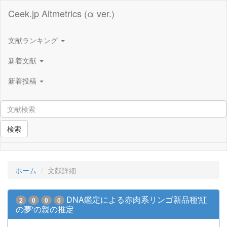
Ceek.jp Altmetrics (α ver.)
文献ランキング
新着文献
新着投稿
検索
ホーム
文献詳細
DNA鑑定による赤肉系リンゴ新品種'紅
2
0
0
0
の夢'の親の推定