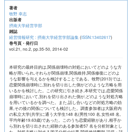
著者
牧野 幸志
出版者
摂南大学経営学部
雑誌
経営情報研究 : 摂南大学経営学部論集
(
ISSN:13402617
)
巻号頁・発行日
vol.21, no.2, pp.35-50, 2014-02
本研究の最終目的は,関係崩壊時の対処においてどのような方
略が用いられ,それらが関係崩壊,関係維持,関係修復にどのよ
うな影響を与えるかを検討することである。牧野(2013)では,
恋愛関係崩壊時に,別れを切り出した側がどのような方略を用
いるかを検討した。この研究に引き続き,本研究では,恋愛関係
崩壊時において,別れを切り出された側が,どのような対処方略
を用いているかを調べた。また,話し合いなどの対処方略の効
果,その後の関係についても検討した。調査参加者は大阪府内
の私立大学(共学)に通う大学生148 名(男性100 名,女性48 名,
平均年齢19.63歳)であった。このうち恋愛経験があり,相手か
ら別れを切り出された経験のある参加者57 名を分析対象とし
た。対処方略に対する因子分析の結果,関係維持懇願,説得・話