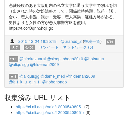
恋愛経験のある大阪府内の私立大学に通う大学生で別れを切
り出された時の対処法略として，関係維持懇願，説得・話し
合い，恋人非難，譲歩・受容，恋人高揚，遅延方略がある。
男性よりも女性の方が恋人非難方略を使用。
https://t.co/Oqnn5hqHgx
2015-12-24 16:35:18
@uranus_2
(
投稿一覧
)
6
リツイート・ネットワーク (5)
7
0.400
@hirokazuarai
@sleep_sheep2010
@hotsuma
5
@aliquisgg
@hideman2009
@aliquisgg
@dame_med
@hideman2009
5
@k_i_k_u_c_h_i_
@nohohondo
収集済み URL リスト
https://ci.nii.ac.jp/naid/120005408051
(7)
https://ci.nii.ac.jp/naid/120005408051/
(6)