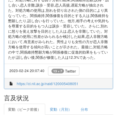
し合い,恋人非難,譲歩・受容,恋人高揚,遅延方略が抽出され
た。対処方略の使用は,別れを切り出された側の目的により異
なっていた。関係維持,関係修復を目的とする人は,関係維持を
懇願したり,話し合いを行っていた。他方,相手の考えや気持ち
を尊重する目的をもつ人は譲歩・受容していた。さらに,別れ
に怒りを覚え攻撃を目的とした人は,恋人を非難していた。対
処方略の使用に性差がみられるか検討した結果,恋人非難方略
において,有意差がみられた。男性よりも女性の方が恋人非難
方略を使用する傾向が高いことが示された。最後に,対処方略
の中で,関係維持懇願方略が関係修復に促進的効果をもってい
たが,話し合い後,関係が修復した人は12.3%であった。
2023-02-24 20:07:40
Twitter
13 + 7
https://ci.nii.ac.jp/naid/120005408051
言及状況
変動（ピーク前後）
変動（月別）
分布