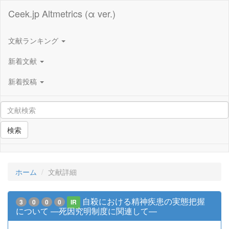
Ceek.jp Altmetrics (α ver.)
文献ランキング
新着文献
新着投稿
検索
ホーム
文献詳細
自殺における精神疾患の実態把握
3
0
0
0
IR
について ―死因究明制度に関連して―