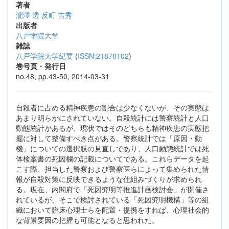
著者
瀧澤 透
反町 吉秀
出版者
八戸学院大学
雑誌
八戸学院大学紀要
(
ISSN:21878102
)
巻号頁・発行日
no.48, pp.43-50, 2014-03-31
自殺者に占める精神疾患の割合は少なくないが、その実態は
あまり明らかにされていない。自殺統計には警察統計と人口
動態統計があるが、現状ではそのどちらも精神疾患の実態把
握に対して整備すべき点がある。警察統計では「原因・動
機」についての選択肢の見直しであり、人口動態統計では死
体検案書の死因欄の記載についてである。これらデータを起
こす際、担当した警察および警察医らによって集められた情
報が自殺対策に反映できるような仕組みづくりが求められ
る。現在、内閣府で「死因究明等推進計画検討会」が開催さ
れているが、そこで検討されている「死因究明機構」等の組
織において臨床心理士らを配置・提携をすれば、心理社会的
な背景要因の把握も可能となると思われた。