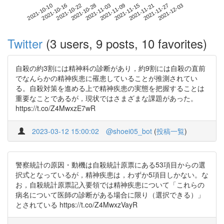
2021-11-27
2021-10-10
2021-10-28
2021-11-15
2021-12-03
2021-10-16
2021-11-03
2021-11-21
2021-10-22
2021-11-09
Twitter
(3 users, 9 posts, 10 favorites)
自殺の約3割には精神科の診断があり，約9割には自殺の直前
でなんらかの精神疾患に罹患していることが推測されてい
る。自殺対策を進める上で精神疾患の実態を把握することは
重要なことであるが，現状ではさまざまな課題があった。
https://t.co/Z4MwxzE7wR
2023-03-12 15:00:02
@shoei05_bot
(
投稿一覧
)
警察統計の原因・動機は自殺統計原票にある53項目からの選
択式となっているが，精神疾患は，わずか5項目しかない。な
お，自殺統計原票記入要領では精神疾患について「これらの
病名について医師の診断がある場合に限り（選択できる）」
とされている https://t.co/Z4MwxzVayR