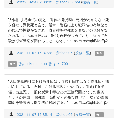
2022-09-24 02:00:02
@shoei05_bot
(
投稿一覧
)
"外因による全ての死と，遺体の発見時に死因がわからない死
を併せて異状死と言う。通常，警察により犯罪性の有無など
の観点で検視がなされ，身元確認や死因調査などの見分がな
される。この異状死の約15%を自殺が占めており，従って自
殺は必ず警察が関わることになる。" https://t.co/5qkBJdrFjQ
2021-11-07 15:37:22
@shoei05
(
投稿一覧
)
3
@yasukunimemo
@ayako700
2
"人口動態統計における死因は，直接死因ではなく原死因が採
用されている。自殺における死因については，例えば脳挫
傷，出血死，一酸化炭素中毒などの直接死因となった傷病
と，その原因 = 原死因（高所からの飛び降り等）などの因果
関係を警察医は医学的に検討する。" https://t.co/5qkBJdrFjQ
2021-11-07 15:35:14
@shoei05
(
投稿一覧
)
1