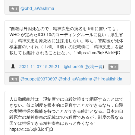
@phd_aWashima
1
"自殺は外因死なので，精神疾患の病名を I欄 に書いても，
WHO が定めたICD-10のコーディングルールに従い，厚生省
は，精神疾患を原死因には採用しない。即ち，警察医が死体
検案書のいずれ（Ⅰ欄、Ⅱ欄）の記載欄に「精神疾患」を記
載しても集計 されることはない。" https://t.co/5qkBJdrFjQ
2021-11-07 15:29:21
@shoei05
(
投稿一覧
)
3
@puppet29373897
@phd_aWashima
@HiroakiIshida
3
人口動態統計は，現制度では自殺対策まで網羅することはで
きない。仮に制度を根本的に見直すことができるなら，自殺
の実態把握の機能を持つことができる統計となる。日本の自
殺死亡の精神疾患の記載は10%程度であるが，制度の異なる
国では把握できる精神疾患はもっと多くなる"
https://t.co/5qkBJdrFjQ