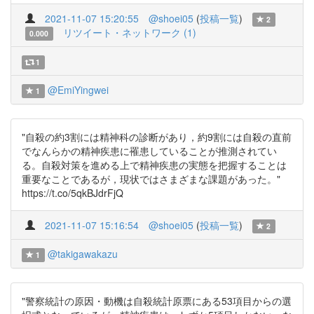
2021-11-07 15:20:55
@shoei05
(
投稿一覧
)
2
リツイート・ネットワーク (1)
0.000
1
@EmiYingwei
1
"自殺の約3割には精神科の診断があり，約9割には自殺の直前
でなんらかの精神疾患に罹患していることが推測されてい
る。自殺対策を進める上で精神疾患の実態を把握することは
重要なことであるが，現状ではさまざまな課題があった。"
https://t.co/5qkBJdrFjQ
2021-11-07 15:16:54
@shoei05
(
投稿一覧
)
2
@takigawakazu
1
"警察統計の原因・動機は自殺統計原票にある53項目からの選