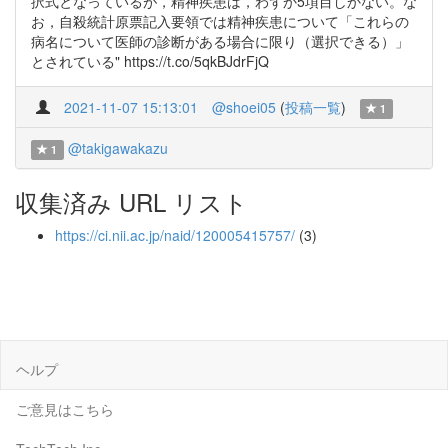
択式となっているが，精神疾患は，わずか5項目しかない。な
お，自殺統計原票記入要領では精神疾患について「これらの
病名について医師の診断がある場合に限り（選択できる）」
とされている" https://t.co/5qkBJdrFjQ
2021-11-07 15:13:01
@shoei05
(
投稿一覧
)
1
@takigawakazu
1
収集済み URL リスト
https://ci.nii.ac.jp/naid/120005415757/
(3)
ヘルプ
ご意見はこちら