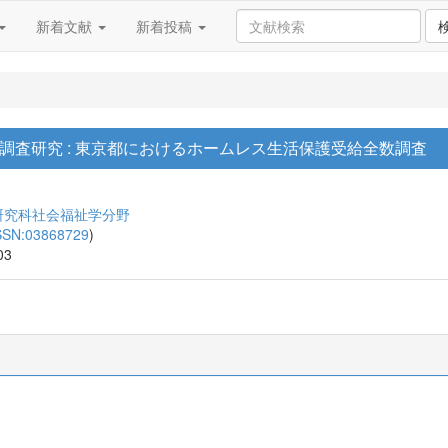
新着文献
新着投稿
調査研究 : 東京都におけるホームレス生活保護受給全数調査
研究科社会福祉学分野
SSN:03868729
)
03