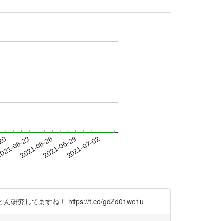
-20
021-06-23
2021-06-26
2021-06-29
2021-07-02
すね！ https://t.co/gdZd01we1u