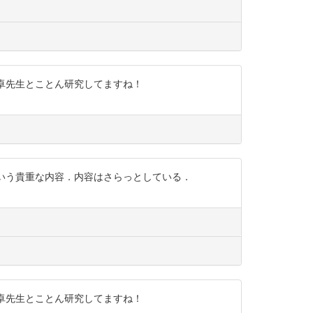
岡部卓先生とことん研究してますね！
査という貴重な内容．内容はさらっとしている．
岡部卓先生とことん研究してますね！