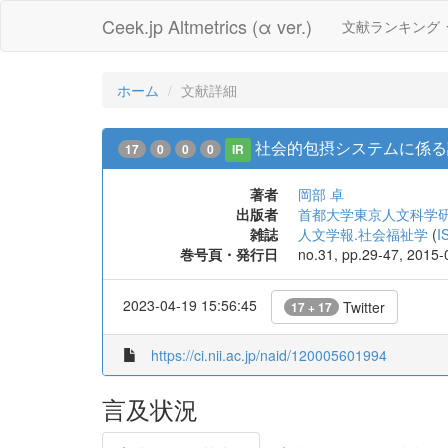
Ceek.jp Altmetrics (α ver.)
文献ランキング
ホーム
文献詳細
社会的包摂システムに係る
17
0
0
0
IR
著者
岡部 卓
出版者
首都大学東京人文科学
雑誌
人文学報.社会福祉学
(
I
巻号頁・発行日
no.31, pp.29-47, 2015-
2023-04-19 15:56:45
Twitter
17 + 17
https://ci.nii.ac.jp/naid/120005601994
言及状況