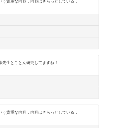
査という貴重な内容．内容はさらっとしている．
岡部卓先生とことん研究してますね！
査という貴重な内容．内容はさらっとしている．