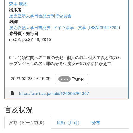
森本 康裕
出版者
慶應義塾大学日吉紀要刊行委員会
雑誌
慶応義塾大学日吉紀要. ドイツ語学・文学
(
ISSN:09117202
)
巻号頁・発行日
no.52, pp.27-48, 2015
0.1. 閉鎖空間への二度の侵犯 : 個人の罪2. 個人主義と権力3.
ラプンツェルの名 : 罪の記憶4. 魔女≠権力結語にかえて
2023-02-28 16:15:09
Twitter
7 + 2
https://ci.nii.ac.jp/naid/120005764307
言及状況
変動（ピーク前後）
変動（月別）
分布