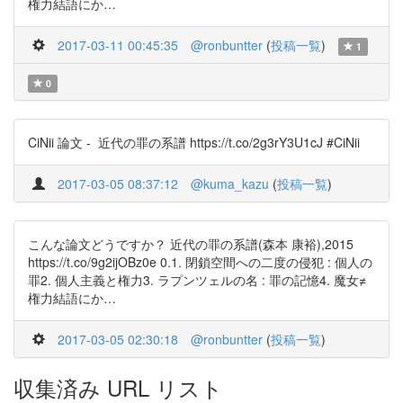
権力結語にか…
2017-03-11 00:45:35
@ronbuntter
(
投稿一覧
)
1
0
CiNii 論文 - 近代の罪の系譜 https://t.co/2g3rY3U1cJ #CiNii
2017-03-05 08:37:12
@kuma_kazu
(
投稿一覧
)
こんな論文どうですか？ 近代の罪の系譜(森本 康裕),2015
https://t.co/9g2ijOBz0e 0.1. 閉鎖空間への二度の侵犯 : 個人の
罪2. 個人主義と権力3. ラプンツェルの名 : 罪の記憶4. 魔女≠
権力結語にか…
2017-03-05 02:30:18
@ronbuntter
(
投稿一覧
)
収集済み URL リスト