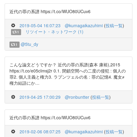
近代の罪の系譜 https://t.co/WUO80UCuv6
2019-05-04 16:07:23
@kumagaikazuhimi
(
投稿一覧
)
リツイート・ネットワーク (1)
1
@5tu_dy
1
こんな論文どうですか？ 近代の罪の系譜(森本 康裕),2015
https://t.co/e05cImsj2r 0.1. 閉鎖空間への二度の侵犯 : 個人の
罪2. 個人主義と権力3. ラプンツェルの名 : 罪の記憶4. 魔女≠
権力結語にか…
2019-04-25 17:00:29
@ronbuntter
(
投稿一覧
)
近代の罪の系譜 https://t.co/WUO80UCuv6
2019-02-06 08:07:25
@kumagaikazuhimi
(
投稿一覧
)