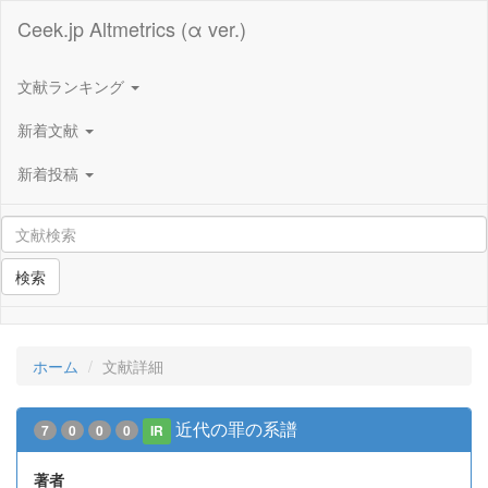
Ceek.jp Altmetrics (α ver.)
文献ランキング
新着文献
新着投稿
検索
ホーム
文献詳細
近代の罪の系譜
7
0
0
0
IR
著者