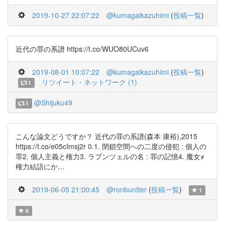
2019-10-27 22:07:22
@kumagaikazuhimi
(
投稿一覧
)
近代の罪の系譜 https://t.co/WUO80UCuv6
2019-08-01 10:07:22
@kumagaikazuhimi
(
投稿一覧
)
リツイート・ネットワーク (1)
1
@Shijuku49
1
こんな論文どうですか？ 近代の罪の系譜(森本 康裕),2015
https://t.co/e05cImsj2r 0.1. 閉鎖空間への二度の侵犯 : 個人の
罪2. 個人主義と権力3. ラプンツェルの名 : 罪の記憶4. 魔女≠
権力結語にか…
2019-06-05 21:00:45
@ronbuntter
(
投稿一覧
)
1
0