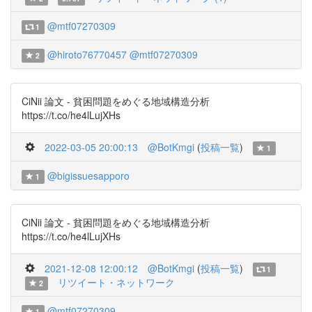
@mtf07270309
1
@hiroto76770457
@mtf07270309
2
CiNii 論文 - 貧困問題をめぐる地域構造分析
https://t.co/he4lLujXHs
2022-03-05 20:00:13
@BotKmgi
(
投稿一覧
)
1
@bigissuesapporo
1
CiNii 論文 - 貧困問題をめぐる地域構造分析
https://t.co/he4lLujXHs
2021-12-08 12:00:12
@BotKmgi
(
投稿一覧
)
1
リツイート・ネットワーク
2
@mtf07270309
1