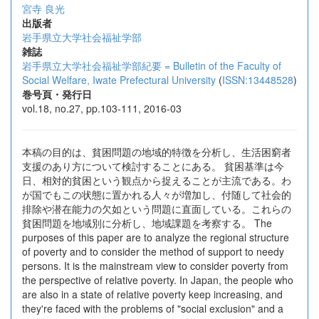
宮寺 良光
出版者
岩手県立大学社会福祉学部
雑誌
岩手県立大学社会福祉学部紀要 = Bulletin of the Faculty of
Social Welfare, Iwate Prefectural University
(
ISSN:13448528
)
巻号頁・発行日
vol.18, no.27, pp.103-111, 2016-03
本稿の目的は、貧困問題の地域的特徴を分析し、生活困窮者
支援のあり方について検討することにある。 貧困基準は今
日、相対的貧困という観点から捉えることが主流である。わ
が国でもこの状態に置かれる人々が増加し、付随して社会的
排除や潜在能力の欠如という問題に直面している。これらの
貧困問題を地域別に分析し、地域課題を考察する。 The
purposes of this paper are to analyze the regional structure
of poverty and to consider the method of support to needy
persons. It is the mainstream view to consider poverty from
the perspective of relative poverty. In Japan, the people who
are also in a state of relative poverty keep increasing, and
they're faced with the problems of "social exclusion" and a