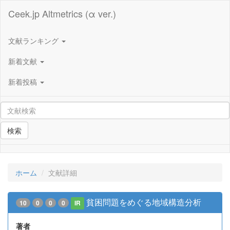
Ceek.jp Altmetrics (α ver.)
文献ランキング
新着文献
新着投稿
検索
ホーム
文献詳細
貧困問題をめぐる地域構造分析
10
0
0
0
IR
著者