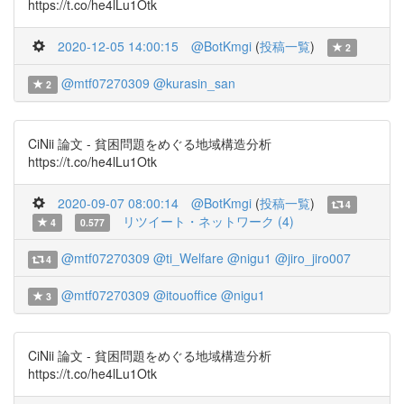
https://t.co/he4lLu1Otk
2020-12-05 14:00:15
@BotKmgi
(
投稿一覧
)
2
@mtf07270309
@kurasin_san
2
CiNii 論文 - 貧困問題をめぐる地域構造分析
https://t.co/he4lLu1Otk
2020-09-07 08:00:14
@BotKmgi
(
投稿一覧
)
4
リツイート・ネットワーク (4)
4
0.577
@mtf07270309
@ti_Welfare
@nigu1
@jiro_jiro007
4
@mtf07270309
@itouoffice
@nigu1
3
CiNii 論文 - 貧困問題をめぐる地域構造分析
https://t.co/he4lLu1Otk