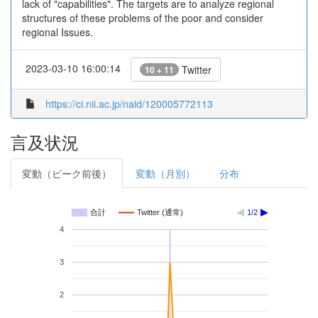
lack of "capabilities". The targets are to analyze regional
structures of these problems of the poor and consider
regional Issues.
2023-03-10 16:00:14
Twitter
10 + 11
https://ci.nii.ac.jp/naid/120005772113
言及状況
変動（ピーク前後）
変動（月別）
分布
合計
Twitter (通常)
1/2
4
3
2