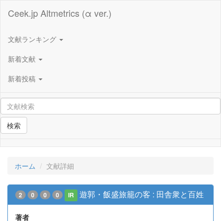
Ceek.jp Altmetrics (α ver.)
文献ランキング
新着文献
新着投稿
検索
ホーム
文献詳細
遊郭・飯盛旅籠の客 : 田舎衆と百姓
2
0
0
0
IR
著者