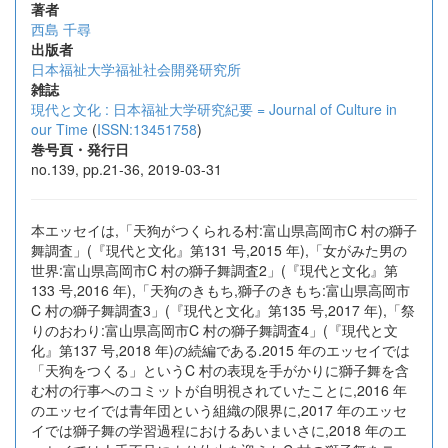
著者
西島 千尋
出版者
日本福祉大学福祉社会開発研究所
雑誌
現代と文化 : 日本福祉大学研究紀要 = Journal of Culture in
our Time
(
ISSN:13451758
)
巻号頁・発行日
no.139, pp.21-36, 2019-03-31
本エッセイは,「天狗がつくられる村:富山県高岡市C 村の獅子
舞調査」(『現代と文化』第131 号,2015 年),「女がみた男の
世界:富山県高岡市C 村の獅子舞調査2」(『現代と文化』第
133 号,2016 年),「天狗のきもち,獅子のきもち:富山県高岡市
C 村の獅子舞調査3」(『現代と文化』第135 号,2017 年),「祭
りのおわり:富山県高岡市C 村の獅子舞調査4」(『現代と文
化』第137 号,2018 年)の続編である.2015 年のエッセイでは
「天狗をつくる」というC 村の表現を手がかりに獅子舞を含
む村の行事へのコミットが自明視されていたことに,2016 年
のエッセイでは青年団という組織の限界に,2017 年のエッセ
イでは獅子舞の学習過程におけるあいまいさに,2018 年のエ