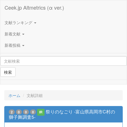
Ceek.jp Altmetrics (α ver.)
文献ランキング
新着文献
新着投稿
検索
ホーム
文献詳細
祭りのなごり -富山県高岡市C村の
2
0
0
0
IR
獅子舞調査5-