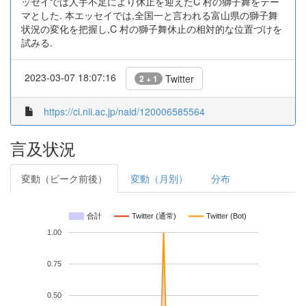
ッセイでは人手不足により休止を迎えたC 村の獅子舞をテー
マとした. 本エッセイでは,全国一と言われる富山県の獅子舞
状況の変化を把握し,C 村の獅子舞休止の相対的な位置づけを
試みる.
2023-03-07 18:07:16
Twitter
2 + 1
https://ci.nii.ac.jp/naid/120006585564
言及状況
変動（ピーク前後）
変動（月別）
分布
合計
Twitter (通常)
Twitter (Bot)
1.00
0.75
0.50