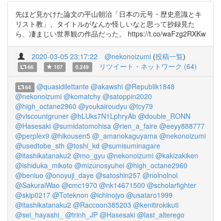
先ほど見かけた論文の平山朝治「日本の元号・歴史意識とキ
リスト教」、タイトルがなんか怪しいなと思って抄録見た
ら、凄まじい世界観の作品だった。 https://t.co/waFzg2RXKw
2020-03-05 23:17:22
@nekonoizumi
(
投稿一覧
)
リツイート・ネットワーク (64)
66
107
0.249
@quasidilettante
@akawshi
@Republik1848
64
@nekonoizumi
@komatchy
@satoppin2020
@high_octane2960
@youkairoudyu
@tcy79
@viscountgruner
@hLUks7N1LphryAb
@double_RONN
@Hasesaki
@sumidatomohisa
@rien_a_faire
@eeyy888777
@perplex9
@hikousen5
@_amanokaguyama
@nekonoizumi
@usedtobe_sth
@toshi_kd
@sumisuminagare
@itashikatanaku2
@mo_gyu
@nekonoizumi
@kakizakiken
@ishiduka_mikoto
@mizunosyuhei
@high_octane2960
@beniuo
@onoyuji_daye
@satoshin257
@nolnolnol
@SakuraiWao
@cmc1970
@nk14671500
@scholarfighter
@skip0217
@Toteknon
@ichinojyo
@usataro1999
@itashikatanaku2
@Raccoon385203
@kenitirokikuti
@sei_hayashi_
@trinh_JP
@Hasesaki
@last_alterego