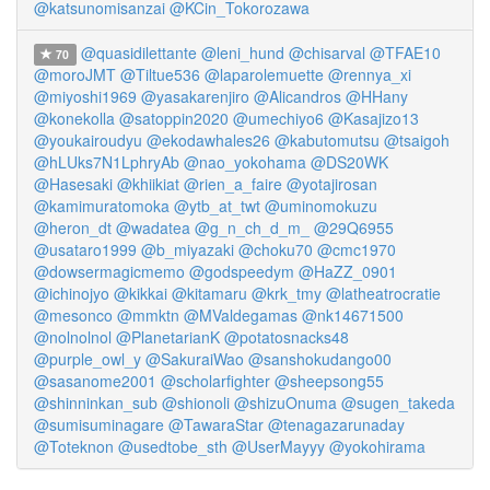
@katsunomisanzai
@KCin_Tokorozawa
@quasidilettante
@leni_hund
@chisarval
@TFAE10
70
@moroJMT
@Tiltue536
@laparolemuette
@rennya_xi
@miyoshi1969
@yasakarenjiro
@Alicandros
@HHany
@konekolla
@satoppin2020
@umechiyo6
@Kasajizo13
@youkairoudyu
@ekodawhales26
@kabutomutsu
@tsaigoh
@hLUks7N1LphryAb
@nao_yokohama
@DS20WK
@Hasesaki
@khiikiat
@rien_a_faire
@yotajirosan
@kamimuratomoka
@ytb_at_twt
@uminomokuzu
@heron_dt
@wadatea
@g_n_ch_d_m_
@29Q6955
@usataro1999
@b_miyazaki
@choku70
@cmc1970
@dowsermagicmemo
@godspeedym
@HaZZ_0901
@ichinojyo
@kikkai
@kitamaru
@krk_tmy
@latheatrocratie
@mesonco
@mmktn
@MValdegamas
@nk14671500
@nolnolnol
@PlanetarianK
@potatosnacks48
@purple_owl_y
@SakuraiWao
@sanshokudango00
@sasanome2001
@scholarfighter
@sheepsong55
@shinninkan_sub
@shionoli
@shizuOnuma
@sugen_takeda
@sumisuminagare
@TawaraStar
@tenagazarunaday
@Toteknon
@usedtobe_sth
@UserMayyy
@yokohirama