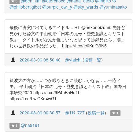
@den_km
@etercnoc8
@hana_otoko
@mgiko78
8
@phlibbertigibet
@purple_owl_y
@sky_wards
@yuminasako
最後に唐突に出てくるアイドル... RT @nekonoizumi: 先ほど
見かけた論文の平山朝治「日本の元号・歴史意識とキリスト
教」、タイトルがなんか怪しいなと思って抄録見たら、凄ま
じい世界観の作品だった。 https://t.co/Ic0KnjG9N5
2020-03-06 08:50:46
@ytaichi
(
投稿一覧
)
筑波大の方か…いつか暇なときに読む…かなぁ……一応メ
モ。 平山朝治『日本の元号・歴史意識とキリスト教』国際日
本研究2020 https://t.co/9P4nBhHq1L
https://t.co/LwlCKd4wGT
2020-03-06 00:30:57
@TR_727
(
投稿一覧
)
1
@na9191
1