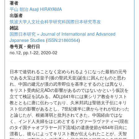
著者
平山 朝治
Asaji HIRAYAMA
出版者
筑波大学人文社会科学研究科国際日本研究専攻
雑誌
国際日本研究 = Journal of International and Advanced
Japanese Studies
(
ISSN:21860564
)
巻号頁・発行日
no.12, pp.1-22, 2020-02
日本で途切れることなく定められるようになった最初の元号
である大宝は首皇子(後の聖武天皇)誕生に因んだものと思わ
れ、中国の建元が漢の武帝即位を基準とするのとは異なり、
キリスト受肉紀元ADの影響があるのではないかという仮説を
立てて検証を試みる。ADは641年には東シリア教会キリスト
教とともに唐に伝わっており、久米邦武は聖徳太子伝にキリ
スト伝の影響があるとし、7世紀後半に唐からそれが伝わった
と論じたが、根拠薄弱と批判されてきた。中国経由ではな
く、インド人夫婦をはじめとするドヴァーラヴァティー(現在
のタイ国チャオプラヤー川下流域)の遣唐使節が654年日向に
漂着し、彼らによってキリスト教が伝えられたことが、天智