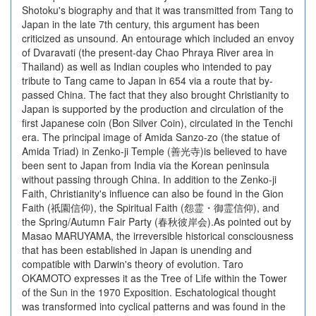
Shotoku's biography and that it was transmitted from Tang to
Japan in the late 7th century, this argument has been
criticized as unsound. An entourage which included an envoy
of Dvaravati (the present-day Chao Phraya River area in
Thailand) as well as Indian couples who intended to pay
tribute to Tang came to Japan in 654 via a route that by-
passed China. The fact that they also brought Christianity to
Japan is supported by the production and circulation of the
first Japanese coin (Bon Silver Coin), circulated in the Tenchi
era. The principal image of Amida Sanzo-zo (the statue of
Amida Triad) in Zenko-ji Temple (善光寺)is believed to have
been sent to Japan from India via the Korean peninsula
without passing through China. In addition to the Zenko-ji
Faith, Christianity's influence can also be found in the Gion
Faith (祇園信仰), the Spiritual Faith (怨霊・御霊信仰), and
the Spring/Autumn Fair Party (春秋彼岸会).As pointed out by
Masao MARUYAMA, the irreversible historical consciousness
that has been established in Japan is unending and
compatible with Darwin's theory of evolution. Taro
OKAMOTO expresses it as the Tree of Life within the Tower
of the Sun in the 1970 Exposition. Eschatological thought
was transformed into cyclical patterns and was found in the