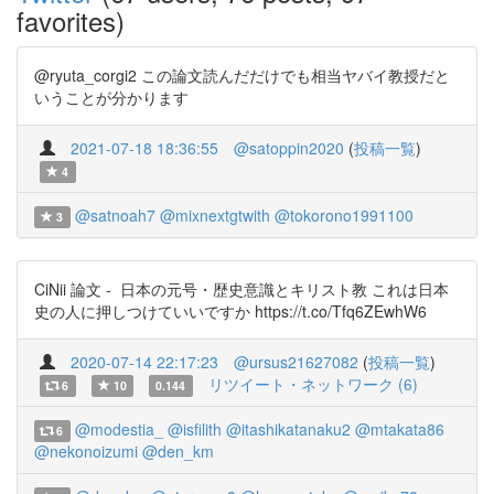
favorites)
@ryuta_corgi2 この論文読んだだけでも相当ヤバイ教授だと
いうことが分かります
2021-07-18 18:36:55
@satoppin2020
(
投稿一覧
)
4
@satnoah7
@mixnextgtwith
@tokorono1991100
3
CiNii 論文 - 日本の元号・歴史意識とキリスト教 これは日本
史の人に押しつけていいですか https://t.co/Tfq6ZEwhW6
2020-07-14 22:17:23
@ursus21627082
(
投稿一覧
)
リツイート・ネットワーク (6)
6
10
0.144
@modestia_
@isfilith
@itashikatanaku2
@mtakata86
6
@nekonoizumi
@den_km