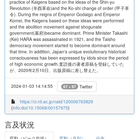
practice of Kaigens based on the ideas of the Shin-yu
Revolution (辛酉革命)and the Ko-shi change of order (甲子革
令). During the reigns of Emperor Godaigo and Emperor
Komei, the Kaigens based on these ideas were performed
and the abolition movement against shogunate
government(幕府)became dominant. Prime Minister Takashi
(Kei) HARA was assassinated in 1921, and the Taisho
democracy movement started to become dominant around
that time. In addition, Japan's unique evolutionary historical
consciousness has been expressed by idols since the period
of high economic growth.査読後の著者原稿を登録していた
が、2020年2月10日、出版原稿に差し替えた。
2024-01-03 14:14:55
Twitter
67 + 97
https://ci.nii.ac.jp/naid/120006763829
(
info:doi/10.15068/00157975
)
言及状況
変動（ピーク前後）
変動（月別）
分布