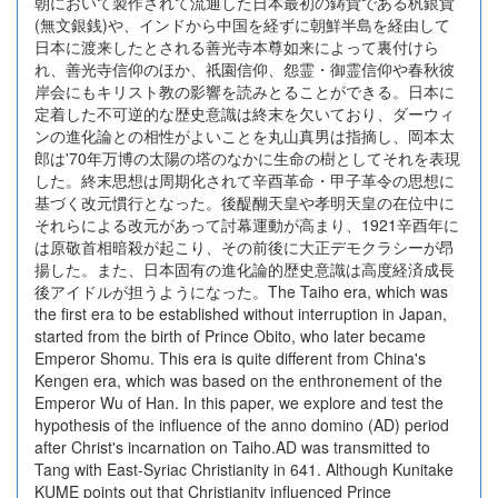
朝において製作されて流通した日本最初の鋳貨である杋銀貨
(無文銀銭)や、インドから中国を経ずに朝鮮半島を経由して
日本に渡来したとされる善光寺本尊如来によって裏付けら
れ、善光寺信仰のほか、祇園信仰、怨霊・御霊信仰や春秋彼
岸会にもキリスト教の影響を読みとることができる。日本に
定着した不可逆的な歴史意識は終末を欠いており、ダーウィ
ンの進化論との相性がよいことを丸山真男は指摘し、岡本太
郎は'70年万博の太陽の塔のなかに生命の樹としてそれを表現
した。終末思想は周期化されて辛酉革命・甲子革令の思想に
基づく改元慣行となった。後醍醐天皇や孝明天皇の在位中に
それらによる改元があって討幕運動が高まり、1921辛酉年に
は原敬首相暗殺が起こり、その前後に大正デモクラシーが昂
揚した。また、日本固有の進化論的歴史意識は高度経済成長
後アイドルが担うようになった。The Taiho era, which was
the first era to be established without interruption in Japan,
started from the birth of Prince Obito, who later became
Emperor Shomu. This era is quite different from China's
Kengen era, which was based on the enthronement of the
Emperor Wu of Han. In this paper, we explore and test the
hypothesis of the influence of the anno domino (AD) period
after Christ's incarnation on Taiho.AD was transmitted to
Tang with East-Syriac Christianity in 641. Although Kunitake
KUME points out that Christianity influenced Prince