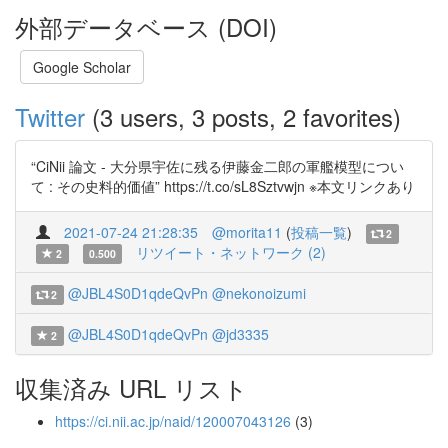
外部データベース (DOI)
Google Scholar
Twitter
(3 users, 3 posts, 2 favorites)
“CiNii 論文 - 大分県宇佐に残る伊藤金二郎の軍艦模型につい
て : その史料的価値” https://t.co/sL8Sztvwjn ※本文リンクあり
2021-07-24 21:28:35
@morita11
(
投稿一覧
)
2
リツイート・ネットワーク (2)
2
0.500
@JBL4S0D1qdeQvPn
@nekonoizumi
2
@JBL4S0D1qdeQvPn
@jd3335
2
収集済み URL リスト
https://ci.nii.ac.jp/naid/120007043126
(3)