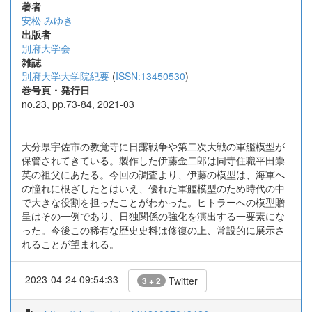
著者
安松 みゆき
出版者
別府大学会
雑誌
別府大学大学院紀要
(
ISSN:13450530
)
巻号頁・発行日
no.23, pp.73-84, 2021-03
大分県宇佐市の教覚寺に日露戦争や第二次大戦の軍艦模型が
保管されてきている。製作した伊藤金二郎は同寺住職平田崇
英の祖父にあたる。今回の調査より、伊藤の模型は、海軍へ
の憧れに根ざしたとはいえ、優れた軍艦模型のため時代の中
で大きな役割を担ったことがわかった。ヒトラーへの模型贈
呈はその一例であり、日独関係の強化を演出する一要素にな
った。今後この稀有な歴史史料は修復の上、常設的に展示さ
れることが望まれる。
2023-04-24 09:54:33
Twitter
3 + 2