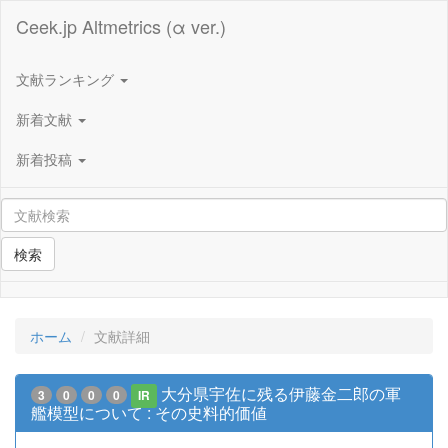
Ceek.jp Altmetrics (α ver.)
文献ランキング
新着文献
新着投稿
検索
ホーム
文献詳細
大分県宇佐に残る伊藤金二郎の軍
3
0
0
0
IR
艦模型について : その史料的価値