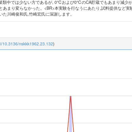
mで果菜類中では少ない方であるが, 0℃および0℃のCA貯蔵でもあまり減
とあまり変らなかった。<BR>本実験を行なうにあたり,試料提供など実
いた川崎俊和氏,竹崎宏氏に深謝します。
oi/10.3136/nskkk1962.23.132
)