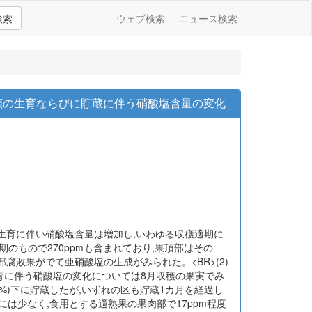
検索
ウェブ検索
ニュース検索
菜類の生育ならびに貯蔵に伴う硝酸塩含量の変化
実の生育に伴い硝酸塩含量は増加し,いわゆる収穫適期に
のもので270ppmも含まれており,果頂部はその
部腐敗果がでて亜硝酸塩の生成がみられた。<BR>(2)
育に伴う硝酸塩の変化については8月収穫の果実でみ
UB> 3%)下に貯蔵したが,いずれの区も貯蔵1カ月を経過し
には少なく,食用とする適熟果の果肉部で17ppm程度