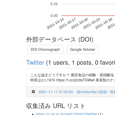
0.25
0.00
2021-10-20
2021-10-23
2021-10-26
2021
2021-10-14
2021-10-17
外部データベース (DOI)
DOI Chronograph
Google Scholar
Twitter
(1 users, 1 posts, 0 favori
こんな論文どうですか？ 園芸食品の硝酸・亜硝酸塩
明美ほか),1976 https://t.co/j2z9sTGWwf 果菜類の
2021-11-11 07:00:20
@ronbuntter
(
投稿一覧
収集済み URL リスト
https://ci.nii.ac.jp/naid/130003788094
(1)