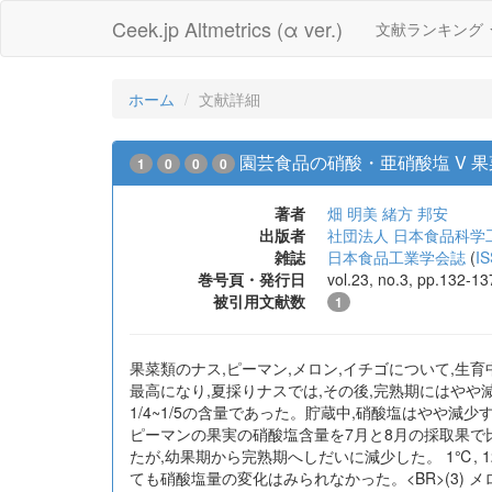
Ceek.jp Altmetrics (α ver.)
文献ランキング
ホーム
文献詳細
園芸食品の硝酸・亜硝酸塩 V 
1
0
0
0
著者
畑 明美
緒方 邦安
出版者
社団法人 日本食品科学
雑誌
日本食品工業学会誌
(
I
巻号頁・発行日
vol.23, no.3, pp.132-13
被引用文献数
1
果菜類のナス,ピーマン,メロン,イチゴについて,生
最高になり,夏採りナスでは,その後,完熟期にはやや
1/4~1/5の含量であった。貯蔵中,硝酸塩はやや減
ピーマンの果実の硝酸塩含量を7月と8月の採取果で
たが,幼果期から完熟期へしだいに減少した。 1℃, 12℃,
ても硝酸塩量の変化はみられなかった。<BR>(3)