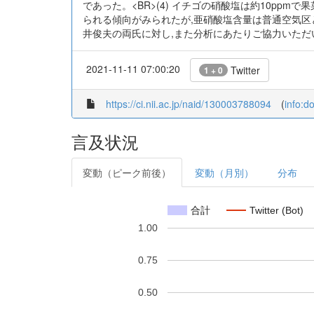
であった。<BR>(4) イチゴの硝酸塩は約10pp
られる傾向がみられたが,亜硝酸塩含量は普通空気区
井俊夫の両氏に対し,また分析にあたりご協力いただ
2021-11-11 07:00:20
Twitter
1 + 0
https://ci.nii.ac.jp/naid/130003788094
(
info:d
言及状況
変動（ピーク前後）
変動（月別）
分布
合計
Twitter (Bot)
1.00
0.75
0.50