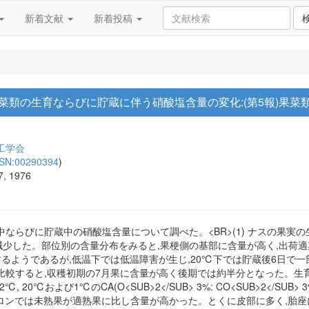
新着文献
新着投稿
果菜類の生育ならびに貯蔵に伴う硝酸塩含量の変化:(第5報)果
工学会
SSN:00290394
)
7, 1976
育中ならびに貯蔵中の硝酸塩含量について調べた。<BR>(1) ナスの果
減少した。部位別の含量分布をみると,果梗側の基部に含量が高く,出荷適期
少するようであるが,低温下では低温障害が生じ,20℃下では貯蔵後6日で一
比較すると,収穫初期の7月果に含量が高く後期では約半分となった。生
 20℃および1℃のCA(O<SUB>2</SUB> 3%: CO<SUB>2</S
 メロンでは未熟果が適熟果に比し含量が高かった。とくに皮部に多く,胎座