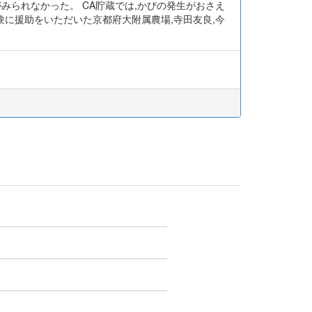
少がみられなかった。 CA貯蔵では,かびの発生がおさえ
験に援助をいただいた京都府大附属農場,寺田友良,今