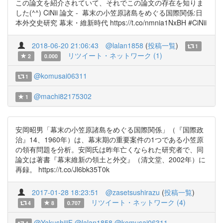
この論文を紹介されていて、それでこの論文の存在を知りま
した(^^) CiNii 論文 - 幕末の小笠原諸島をめぐる国際関係:日
本外交史研究 幕末・維新時代 https://t.co/nmnia1NxBH #CiNii
2018-06-20 21:06:43
@lalan1858
(
投稿一覧
)
1
リツイート・ネットワーク (1)
2
0.000
@komusai06311
1
@machi82175302
1
安岡昭男「幕末の小笠原諸島をめぐる国際関係」（『国際政
治』14、1960年）は、幕末期の重要案件の1つである小笠原
の領有問題を分析。安岡氏は昨年亡くなられた研究者で、同
論文は著書『幕末維新の領土と外交』（清文堂、2002年）に
再録。 https://t.co/Jl6bk35T0k
2017-01-28 18:23:51
@zasetsushirazu
(
投稿一覧
)
リツイート・ネットワーク (4)
4
8
0.707
@YakushijiF
@lalan1858
@komusai06311