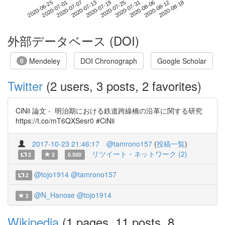
2020-08-12
2020-06-25
2020-07-13
2020-07-31
2020-08-18
2020-07-01
2020-07-19
2020-08-06
2020-07-07
2020-07-25
外部データベース (DOI)
Mendeley
DOI Chronograph
Google Scholar
0
Twitter
(2 users, 3 posts, 2 favorites)
CiNii 論文 - 明治期における鉄道跨線橋の沿革に関する研究
https://t.co/mT6QXSesr0 #CiNii
2017-10-23 21:46:17
@tamrono157
(
投稿一覧
)
リツイート・ネットワーク (2)
2
2
0.500
@tojo1914
@tamrono157
2
@N_Hanose
@tojo1914
2
Wikipedia
(1 pages, 11 posts, 8