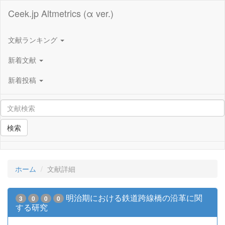
Ceek.jp Altmetrics (α ver.)
文献ランキング
新着文献
新着投稿
検索
ホーム
文献詳細
明治期における鉄道跨線橋の沿革に関
3
0
0
0
する研究