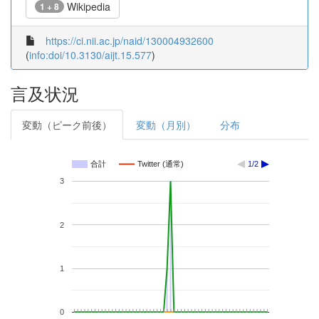
Wikipedia
1 + 8
https://ci.nii.ac.jp/naid/130004932600
(
info:doi/10.3130/aijt.15.577
)
言及状況
変動（ピーク前後）
変動（月別）
分布
合計
Twitter (通常)
1/2
3
2
1
0