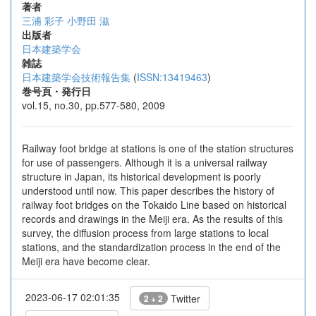
著者
三浦 彩子
小野田 滋
出版者
日本建築学会
雑誌
日本建築学会技術報告集
(
ISSN:13419463
)
巻号頁・発行日
vol.15, no.30, pp.577-580, 2009
Railway foot bridge at stations is one of the station structures
for use of passengers. Although it is a universal railway
structure in Japan, its historical development is poorly
understood until now. This paper describes the history of
railway foot bridges on the Tokaido Line based on historical
records and drawings in the Meiji era. As the results of this
survey, the diffusion process from large stations to local
stations, and the standardization process in the end of the
Meiji era have become clear.
2023-06-17 02:01:35
Twitter
2 + 2