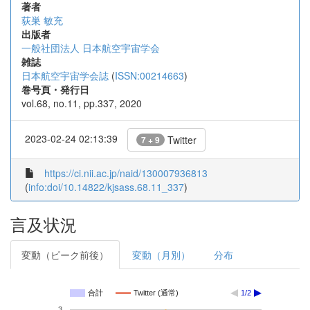
著者
荻巣 敏充
出版者
一般社団法人 日本航空宇宙学会
雑誌
日本航空宇宙学会誌
(
ISSN:00214663
)
巻号頁・発行日
vol.68, no.11, pp.337, 2020
2023-02-24 02:13:39
Twitter
7 + 9
https://ci.nii.ac.jp/naid/130007936813
(
info:doi/10.14822/kjsass.68.11_337
)
言及状況
変動（ピーク前後）
変動（月別）
分布
合計
Twitter (通常)
1/2
3