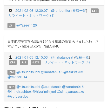
2021-02-06 12:30:07
@ronbuntter
(
投稿一覧
)
1
リツイート・ネットワーク (1)
@Yazee1120
1
日本航空宇宙学会誌だけどもう鬼滅の論文ありましたわ さ
すが早い https://t.co/GFNgLQln4U
2021-01-05 12:15:53
@hakatanosat
(
投稿一覧
)
リツイート・ネットワーク (4)
4
9
0.378
@kitsuchitsuchi
@kanatan915
@saki8taku3
4
@mi8noru14
@kitsuchitsuchi
@arandaspis
@kanatan915
7
@inthetrashbox
@hiyorimihiyori
@simayanaosaze
@yuruyurubo