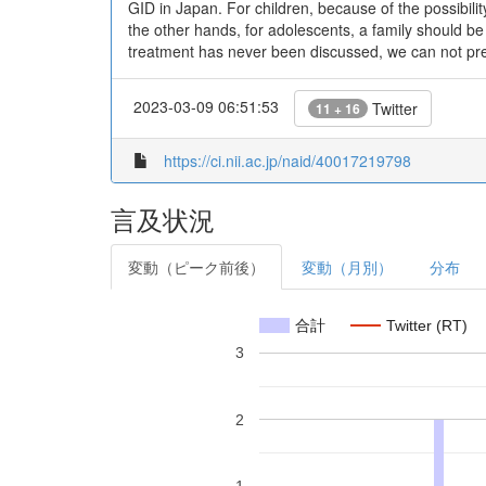
GID in Japan. For children, because of the possibilit
the other hands, for adolescents, a family should b
treatment has never been discussed, we can not pres
2023-03-09 06:51:53
Twitter
11 + 16
https://ci.nii.ac.jp/naid/40017219798
言及状況
変動（ピーク前後）
変動（月別）
分布
合計
Twitter (RT)
3
2