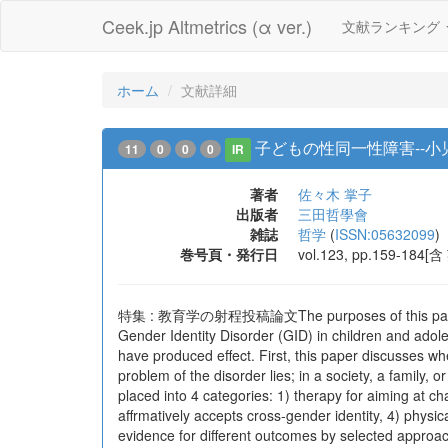
Ceek.jp Altmetrics (α ver.)
文献ランキング
ホーム
文献詳細
子どもの性同一性障害--小
11
0
0
0
IR
著者
佐々木 掌子
出版者
三田哲學會
雑誌
哲学
(
ISSN:05632099
)
巻号頁・発行日
vol.123, pp.159-184
特集 : 教育学の射程投稿論文The purposes of this paper are t
Gender Identity Disorder (GID) in children and ado
have produced effect. First, this paper discusses 
problem of the disorder lies; in a society, a family,
placed into 4 categories: 1) therapy for aiming at ch
affrmatively accepts cross-gender identity, 4) phys
evidence for different outcomes by selected approach