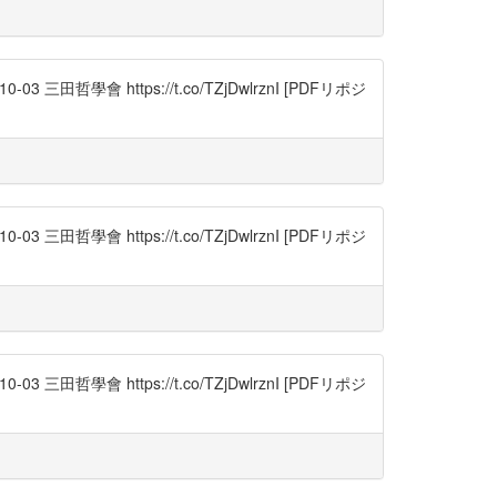
學會 https://t.co/TZjDwlrznI [PDFリポジ
學會 https://t.co/TZjDwlrznI [PDFリポジ
學會 https://t.co/TZjDwlrznI [PDFリポジ