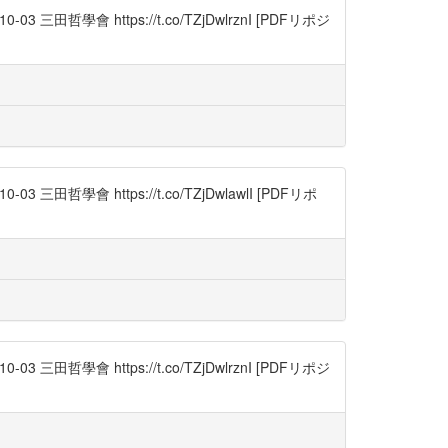
學會 https://t.co/TZjDwlrznI [PDFリポジ
學會 https://t.co/TZjDwlawlI [PDFリポ
學會 https://t.co/TZjDwlrznI [PDFリポジ