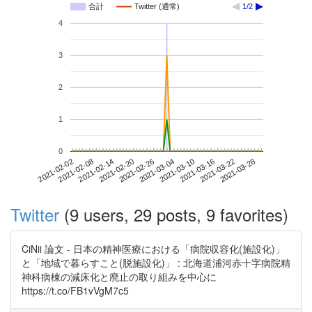
合計
Twitter (通常)
1/2
4
3
2
1
0
2021-03-22
2021-02-02
2021-02-20
2021-03-10
2021-03-28
2021-02-08
2021-02-26
2021-03-16
2021-02-14
2021-03-04
Twitter
(9 users, 29 posts, 9 favorites)
CiNii 論文 - 日本の精神医療における「病院収容化(施設化)」
と「地域で暮らすこと(脱施設化)」 : 北海道浦河赤十字病院精
神科病棟の減床化と廃止の取り組みを中心に
https://t.co/FB1vVgM7c5