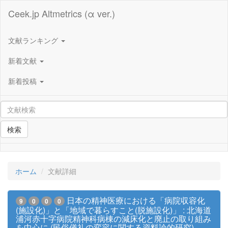
Ceek.jp Altmetrics (α ver.)
文献ランキング
新着文献
新着投稿
検索
ホーム
文献詳細
日本の精神医療における「病院収容化
9
0
0
0
(施設化)」と「地域で暮らすこと(脱施設化)」 : 北海道
浦河赤十字病院精神科病棟の減床化と廃止の取り組み
を中心に (民俗儀礼の変容に関する資料論的研究)