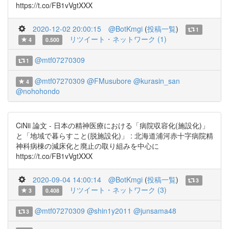
https://t.co/FB1vVgtXXX
2020-12-02 20:00:15
@BotKmgi
(
投稿一覧
)
1
リツイート・ネットワーク (1)
4
0.500
@mtf07270309
1
@mtf07270309
@FMusubore
@kurasin_san
4
@nohohondo
CiNii 論文 - 日本の精神医療における「病院収容化(施設化)」
と「地域で暮らすこと(脱施設化)」 : 北海道浦河赤十字病院精
神科病棟の減床化と廃止の取り組みを中心に
https://t.co/FB1vVgtXXX
2020-09-04 14:00:14
@BotKmgi
(
投稿一覧
)
3
リツイート・ネットワーク (3)
3
0.408
@mtf07270309
@shin1y2011
@junsama48
3