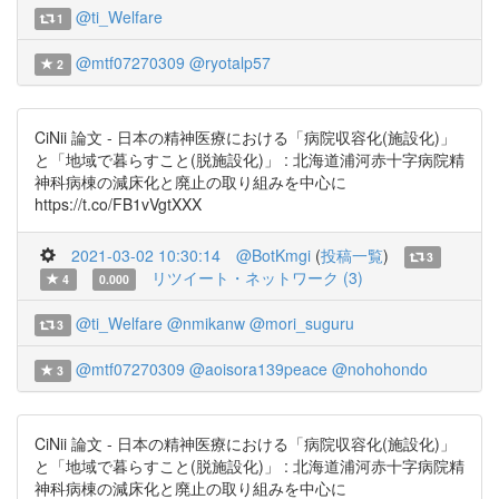
@ti_Welfare
1
@mtf07270309
@ryotalp57
2
CiNii 論文 - 日本の精神医療における「病院収容化(施設化)」
と「地域で暮らすこと(脱施設化)」 : 北海道浦河赤十字病院精
神科病棟の減床化と廃止の取り組みを中心に
https://t.co/FB1vVgtXXX
2021-03-02 10:30:14
@BotKmgi
(
投稿一覧
)
3
リツイート・ネットワーク (3)
4
0.000
@ti_Welfare
@nmikanw
@mori_suguru
3
@mtf07270309
@aoisora139peace
@nohohondo
3
CiNii 論文 - 日本の精神医療における「病院収容化(施設化)」
と「地域で暮らすこと(脱施設化)」 : 北海道浦河赤十字病院精
神科病棟の減床化と廃止の取り組みを中心に