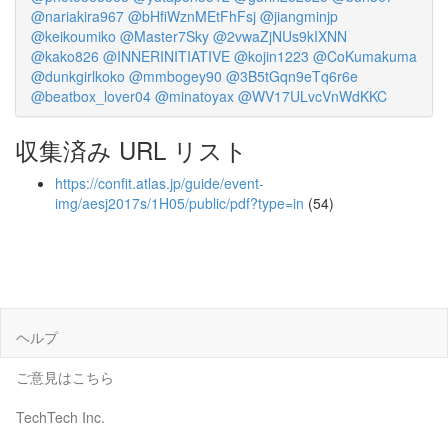
@nariakira967
@bHfiWznMEtFhFsj
@jiangminjp
@keikoumiko
@Master7Sky
@2vwaZjNUs9kIXNN
@kako826
@INNERINITIATIVE
@kojin1223
@CoKumakuma
@dunkgirlkoko
@mmbogey90
@3B5tGqn9eTq6r6e
@beatbox_lover04
@minatoyax
@WV17ULvcVnWdKKC
収集済み URL リスト
https://confit.atlas.jp/guide/event-
img/aesj2017s/1H05/public/pdf?type=in
(54)
ヘルプ
ご意見はこちら
TechTech Inc.