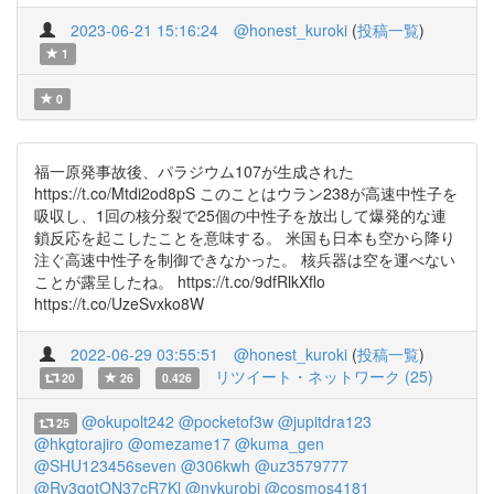
2023-06-21 15:16:24
@honest_kuroki
(
投稿一覧
)
1
0
福一原発事故後、パラジウム107が生成された
https://t.co/Mtdi2od8pS このことはウラン238が高速中性子を
吸収し、1回の核分裂で25個の中性子を放出して爆発的な連
鎖反応を起こしたことを意味する。 米国も日本も空から降り
注ぐ高速中性子を制御できなかった。 核兵器は空を運べない
ことが露呈したね。 https://t.co/9dfRlkXflo
https://t.co/UzeSvxko8W
2022-06-29 03:55:51
@honest_kuroki
(
投稿一覧
)
リツイート・ネットワーク (25)
20
26
0.426
@okupolt242
@pocketof3w
@jupitdra123
25
@hkgtorajiro
@omezame17
@kuma_gen
@SHU123456seven
@306kwh
@uz3579777
@Rv3gotON37cR7Kl
@nykurobi
@cosmos4181