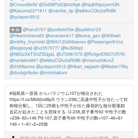
@CrocodileSir
@GdX8PzdQj0428gk
@fxpjbfhjazyemQN
@Kazuma2271811
@namba_dp
@wibkuCQIu2aRhB6
@yutapon3512
@haru0707
@pocketof3w
@jupitdra123
25
@hikarinohana55
@omezame17
@kuma_gen
@306kwh
@mkthy_hrymmkt
@SHU123456seven
@Passenger81mz
@kogeoyaji
@uz3579777
@ku369spl
@N8GzX4TSUZSQgaL
@J72981575
@Rv3gotON37cR7Kl
@nariakira967
@wibkuCQIu2aRhB6
@mamushikunZ
@239Asuma
@yutapon3512
@hikari_sagashi
@Master7Sky
@dunkgirlkoko
@motohakuro
#福島第一原発 からパラジウム107が検出された
https://t.co/Mtdi2od8pS ウラン238に高速中性子が当たって対
称核分裂し、1回に25個も中性子が出た爆発的な核分裂連鎖
反応が起きたことを意味する. U-238,原子番号92 中性子の数
=238–92=146 Pd-107,原子番号46 中性子の数=107−46=61
146＋1–61×2=25個