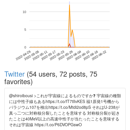
10
5
0
2022-06-16
2022-04-29
2022-05-17
2022-06-04
2022-06-22
2022-05-05
2022-05-23
2022-06-10
2022-05-11
2022-05-29
Twitter
(54 users, 72 posts, 75
favorites)
@shiroibousi >これが宇宙線によるものですか❓ 宇宙線の種類
には中性子線もあるhttps://t.co/fT7tlIvKES 福1原発1号機から
パラジウム107を検出https://t.co/Mtdi2od8pS それはU-238が
真っ二つに対称核分裂したことを意味する 対称核分裂が起き
たことは40MeV以上の高速中性子が当たったことを意味する
それは宇宙線 https://t.co/P6DVOPGswO