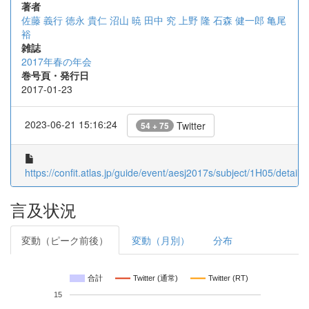
著者
佐藤 義行
徳永 貴仁
沼山 暁
田中 究
上野 隆
石森 健一郎
亀尾
裕
雑誌
2017年春の年会
巻号頁・発行日
2017-01-23
2023-06-21 15:16:24
Twitter
54 + 75
https://confit.atlas.jp/guide/event/aesj2017s/subject/1H05/detail
言及状況
変動（ピーク前後）
変動（月別）
分布
合計
Twitter (通常)
Twitter (RT)
15