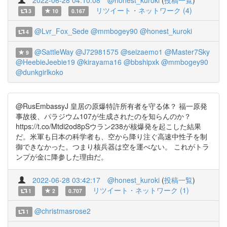
2022-06-28 04:10:08
@honest_kuroki
(
投稿一覧
)
リツイート・ネットワーク (4)
3
10
0.167
@Lvr_Fox_Sede
@mmbogey90
@honest_kuroki
4
@SattleWay
@J72981575
@seizaemo1
@Master7Sky
9
@HeebieJeebie19
@kirayama16
@bbshipxk
@mmbogey90
@dunkgirlkoko
@RusEmbassyJ 皇居の原爆特許所有者を守る体？ 福一原発
事故後、パラジウム107が生成されたのを知らんのか？
https://t.co/Mtdi2od8pSウラン238が核爆発を起こした結果
だ。米軍も日本の科学者も、空から降り注ぐ高速中性子を制
御できなかった。つまり核兵器は空を運べない。 これがトラ
ンプが金に降参した理由だ。
2022-06-28 03:42:17
@honest_kuroki
(
投稿一覧
)
リツイート・ネットワーク (1)
1
2
0.707
@christmasrose2
1