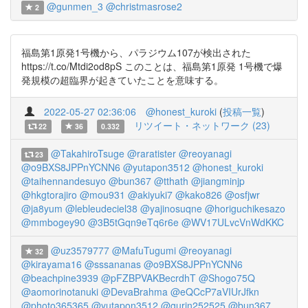
@gunmen_3
@christmasrose2
2
福島第1原発1号機から、パラジウム107が検出された
https://t.co/Mtdi2od8pS このことは、福島第1原発 1号機で爆
発規模の超臨界が起きていたことを意味する。
2022-05-27 02:36:06
@honest_kuroki
(
投稿一覧
)
リツイート・ネットワーク (23)
22
36
0.332
@TakahiroTsuge
@raratister
@reoyanagi
23
@o9BXS8JPPnYCNN6
@yutapon3512
@honest_kuroki
@taihennandesuyo
@bun367
@tthath
@jiangminjp
@hkgtorajiro
@mou931
@akiyuki7
@kako826
@osfjwr
@ja8yum
@lebleudeciel38
@yajinosuqne
@horiguchikesazo
@mmbogey90
@3B5tGqn9eTq6r6e
@WV17ULvcVnWdKKC
@uz3579777
@MafuTugumi
@reoyanagi
32
@kirayama16
@sssananas
@o9BXS8JPPnYCNN6
@beachpine3939
@pFZBPVAKBecrdhT
@Shogo75Q
@aomorinotanuki
@DevaBrahma
@eQCcP7aVIUrJfkn
@photo365365
@yutapon3512
@gurin252525
@bun367