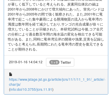
が著しく低下していると考えられる。炭素同位体比の値は
2001年から2008年にかけて増大傾向にあった。蛍光バンドは
2001年から2005年の間で強く観察された。また,2001年に竜
串湾で起こった集中豪雨による懸濁物質の流入から竜串湾の
濁度は数年間を経て減少しており,サンゴの光合成量が徐々に
増大していることが示唆された。本研究試料は今後,コア全尺
の分析により過去数百年間の海水温の変化を検出できる可能
性がある。また,同時に竜串湾沿岸の開発や漁業,災害を記録し
ていると考えられ,長期間にわたる竜串湾の歴史を復元できる
ことが期待される。
2019-01-16 14:04:12
Twitter
1 + 0
https://www.jstage.jst.go.jp/article/jcrs/11/1/11_1_91/_article/-
char/ja/
(
info:doi/10.3755/jcrs.11.91
)