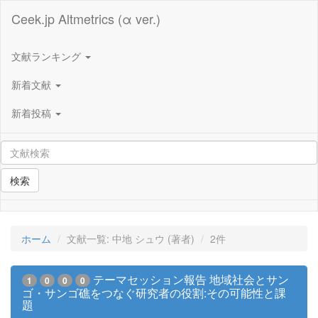
Ceek.jp Altmetrics (α ver.)
文献ランキング
新着文献
新着投稿
検索
ホーム
文献一覧: 中地 シュウ (著者)
2件
テーマセッション報告 地域社会とサン
1
0
0
0
ゴ・サンゴ礁をつなぐ研究者の役割:その可能性と課
題