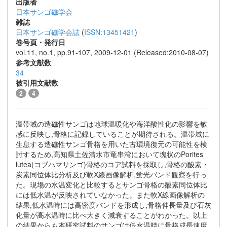
出版者
日本サンゴ礁学会
雑誌
日本サンゴ礁学会誌
(
ISSN:13451421
)
巻号頁・発行日
vol.11, no.1, pp.91-107, 2009-12-01 (Released:2010-08-07)
参考文献数
34
被引用文献数
2
4
温帯域の造礁性サンゴは地球温暖化や海洋酸性化の影響を敏
感に反映し,骨格に記録していることが期待される。温帯域に
生息する造礁性サンゴ骨格を用いた古環境復元の可能性を検
討するため,高知県土佐清水市竜串湾において塊状のPorites
lutea(コブハマサンゴ)骨格のコア試料を採取し,骨格の酸素・
炭素同位体比分析及び軟X線画像解析,蛍光バンド観察を行っ
た。現場の水温変化と比較するとサンゴ骨格の酸素同位体比
には低水温が反映されていなかった。また軟X線画像解析の
結果,低水温時には高密度バンドを形成し,骨格伸長量及び石灰
化量が高水温時に比べ大きく減衰することがわかった。以上
の結果からも本研究試料のサンゴは低水温時に骨格成長速度