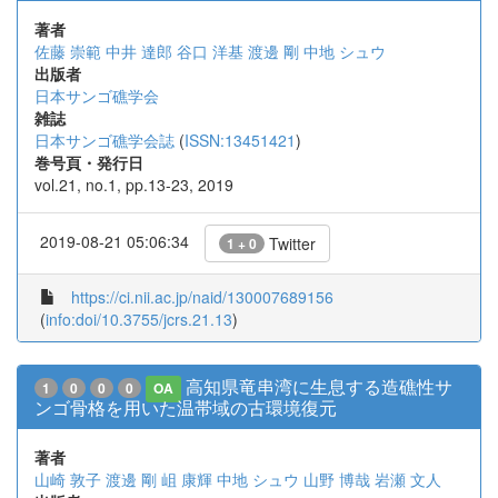
著者
佐藤 崇範
中井 達郎
谷口 洋基
渡邊 剛
中地 シュウ
出版者
日本サンゴ礁学会
雑誌
日本サンゴ礁学会誌
(
ISSN:13451421
)
巻号頁・発行日
vol.21, no.1, pp.13-23, 2019
2019-08-21 05:06:34
Twitter
1 + 0
https://ci.nii.ac.jp/naid/130007689156
(
info:doi/10.3755/jcrs.21.13
)
高知県竜串湾に生息する造礁性サ
1
0
0
0
OA
ンゴ骨格を用いた温帯域の古環境復元
著者
山崎 敦子
渡邊 剛
岨 康輝
中地 シュウ
山野 博哉
岩瀬 文人