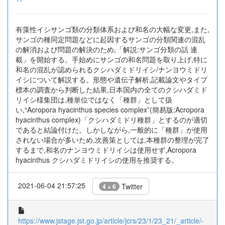
有藻性イシサンゴ類の分類体系および和名の大幅な変更,また,
サンゴの種同定問題などに起因するサンゴの分類関連の混乱
の解消および問題の解決のため,「解説:サンゴ分類の話 連
載」を開始する。手始めにサンゴの和名問題を取り上げ,特に
和名の混乱が認められるクシハダミドリイシ/ナンヨウミドリ
イシについて解説する。形態や遺伝子解析,記載論文やタイプ
標本の調査から判断した結果,日本国内の全てのクシハダミド
リイシ様集団は,種単位ではなく「種群」として扱
い,“Acropora hyacinthus species complex”(簡易版:Acropora
hyacinthus complex)「クシハダミドリ種群」とするのが適切
であると結論付けた。しかしながら,一般的に「種群」が使用
されない場合が多いため,次善策としては,本種群の整理が完了
するまで,和名のナンヨウミドリイシは使用せず,Acropora
hyacinthus クシハダミドリイシの使用を推奨する。
2021-06-04 21:57:25
Twitter
4 + 6
https://www.jstage.jst.go.jp/article/jcrs/23/1/23_21/_article/-