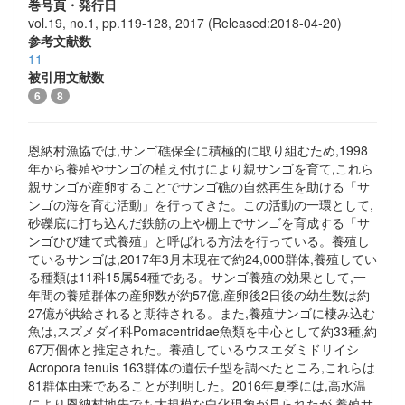
巻号頁・発行日
vol.19, no.1, pp.119-128, 2017 (Released:2018-04-20)
参考文献数
11
被引用文献数
6
8
恩納村漁協では,サンゴ礁保全に積極的に取り組むため,1998
年から養殖やサンゴの植え付けにより親サンゴを育て,これら
親サンゴが産卵することでサンゴ礁の自然再生を助ける「サ
ンゴの海を育む活動」を行ってきた。この活動の一環として,
砂礫底に打ち込んだ鉄筋の上や棚上でサンゴを育成する「サ
ンゴひび建て式養殖」と呼ばれる方法を行っている。養殖し
ているサンゴは,2017年3月末現在で約24,000群体,養殖してい
る種類は11科15属54種である。サンゴ養殖の効果として,一
年間の養殖群体の産卵数が約57億,産卵後2日後の幼生数は約
27億が供給されると期待される。また,養殖サンゴに棲み込む
魚は,スズメダイ科Pomacentridae魚類を中心として約33種,約
67万個体と推定された。養殖しているウスエダミドリイシ
Acropora tenuis 163群体の遺伝子型を調べたところ,これらは
81群体由来であることが判明した。2016年夏季には,高水温
により恩納村地先でも大規模な白化現象が見られたが,養殖サ