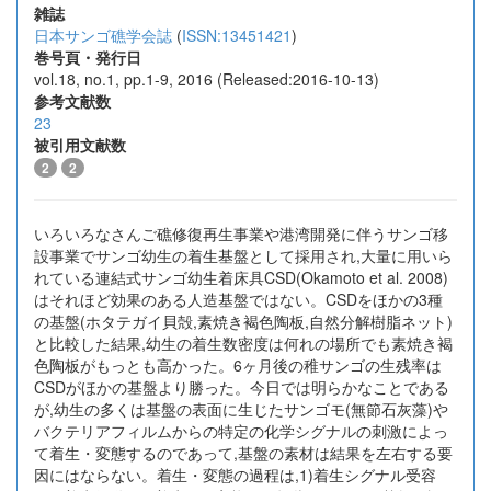
雑誌
日本サンゴ礁学会誌
(
ISSN:13451421
)
巻号頁・発行日
vol.18, no.1, pp.1-9, 2016 (Released:2016-10-13)
参考文献数
23
被引用文献数
2
2
いろいろなさんご礁修復再生事業や港湾開発に伴うサンゴ移
設事業でサンゴ幼生の着生基盤として採用され,大量に用いら
れている連結式サンゴ幼生着床具CSD(Okamoto et al. 2008)
はそれほど効果のある人造基盤ではない。CSDをほかの3種
の基盤(ホタテガイ貝殻,素焼き褐色陶板,自然分解樹脂ネット)
と比較した結果,幼生の着生数密度は何れの場所でも素焼き褐
色陶板がもっとも高かった。6ヶ月後の稚サンゴの生残率は
CSDがほかの基盤より勝った。今日では明らかなことである
が,幼生の多くは基盤の表面に生じたサンゴモ(無節石灰藻)や
バクテリアフィルムからの特定の化学シグナルの刺激によっ
て着生・変態するのであって,基盤の素材は結果を左右する要
因にはならない。着生・変態の過程は,1)着生シグナル受容