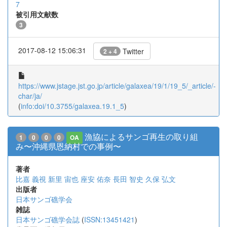
7
被引用文献数
3
2017-08-12 15:06:31
Twitter
2 + 4
https://www.jstage.jst.go.jp/article/galaxea/19/1/19_5/_article/-
char/ja/
(
info:doi/10.3755/galaxea.19.1_5
)
漁協によるサンゴ再生の取り組
1
0
0
0
OA
み〜沖縄県恩納村での事例〜
著者
比嘉 義視
新里 宙也
座安 佑奈
長田 智史
久保 弘文
出版者
日本サンゴ礁学会
雑誌
日本サンゴ礁学会誌
(
ISSN:13451421
)