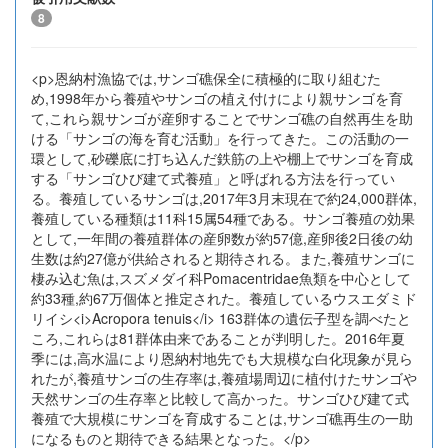
8
<p>恩納村漁協では,サンゴ礁保全に積極的に取り組むた
め,1998年から養殖やサンゴの植え付けにより親サンゴを育
て,これら親サンゴが産卵することでサンゴ礁の自然再生を助
ける「サンゴの海を育む活動」を行ってきた。この活動の一
環として,砂礫底に打ち込んだ鉄筋の上や棚上でサンゴを育成
する「サンゴひび建て式養殖」と呼ばれる方法を行ってい
る。養殖しているサンゴは,2017年3月末現在で約24,000群体,
養殖している種類は11科15属54種である。サンゴ養殖の効果
として,一年間の養殖群体の産卵数が約57億,産卵後2日後の幼
生数は約27億が供給されると期待される。また,養殖サンゴに
棲み込む魚は,スズメダイ科Pomacentridae魚類を中心として
約33種,約67万個体と推定された。養殖しているウスエダミド
リイシ<i>Acropora tenuis</i> 163群体の遺伝子型を調べたと
ころ,これらは81群体由来であることが判明した。2016年夏
季には,高水温により恩納村地先でも大規模な白化現象が見ら
れたが,養殖サンゴの生存率は,養殖場周辺に植付けたサンゴや
天然サンゴの生存率と比較して高かった。サンゴひび建て式
養殖で大規模にサンゴを育成することは,サンゴ礁再生の一助
になるものと期待できる結果となった。</p>