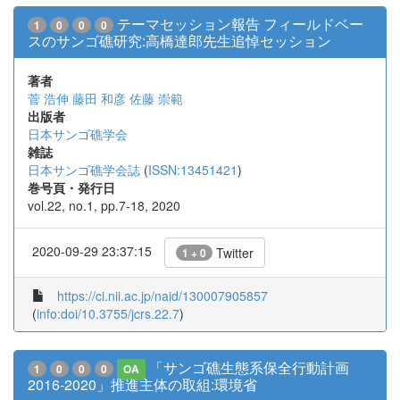
テーマセッション報告 フィールドベー
1
0
0
0
スのサンゴ礁研究:高橋達郎先生追悼セッション
著者
菅 浩伸
藤田 和彦
佐藤 崇範
出版者
日本サンゴ礁学会
雑誌
日本サンゴ礁学会誌
(
ISSN:13451421
)
巻号頁・発行日
vol.22, no.1, pp.7-18, 2020
2020-09-29 23:37:15
Twitter
1 + 0
https://ci.nii.ac.jp/naid/130007905857
(
info:doi/10.3755/jcrs.22.7
)
「サンゴ礁生態系保全行動計画
1
0
0
0
OA
2016-2020」推進主体の取組:環境省