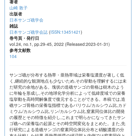
著者
山崎 敦子
出版者
日本サンゴ礁学会
雑誌
日本サンゴ礁学会誌
(
ISSN:13451421
)
巻号頁・発行日
vol.24, no.1, pp.29-45, 2022 (Released:2023-01-31)
参考文献数
104
サンゴ礁が分布する熱帯・亜熱帯域は栄養塩濃度が著しく低
く,継続的な観測地点も少ないため,その挙動を理解するには未
だ研究の余地がある。塊状の造礁サンゴの骨格は樹木のよう
に年輪を形成し,その地球化学分析によって低緯度域での栄養
塩挙動を高時間解像度で復元することができる。本稿では,造
礁サンゴ骨格の栄養塩指標であるバリウム/カルシウム比,カド
ミウム/カルシウム比,リン/カルシウム比,窒素同位体比の開発
の履歴とその特徴を紹介し,これまで明らかになってきたサン
ゴ礁への栄養塩の起源とその時空間変化をまとめた。また,先
行研究による造礁サンゴの窒素同位体比分布と硝酸濃度の分
布を比較した結果,亜熱帯循環の縁辺部と内側では窒素同化と