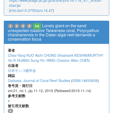
https://www.jstage.jst.go.jp/article/jcrs/16/1/16_47/_article/-
char/ja/
(
info:doi/10.3755/jcrs.16.47
)
Lonely giant on the sand:
2
0
0
0
OA
unexpected massive Taiwanese coral, Polycyathus
chaishanensis in the Datan algal reef demands a
conservation focus
著者
Chao-Yang KUO
Aichi CHUNG
Shashank KESHAVMURTHY
Ya-Yi HUANG
Sung-Yin YANG
Chaolun Allen CHEN
出版者
日本サンゴ礁学会
雑誌
Galaxea, Journal of Coral Reef Studies
(
ISSN:18830838
)
巻号頁・発行日
vol.21, no.1, pp.11-12, 2019 (Released:2019-11-14)
参考文献数
4
被引用文献数
6