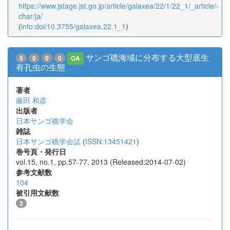
https://www.jstage.jst.go.jp/article/galaxea/22/1/22_1/_article/-
char/ja/
(
info:doi/10.3755/galaxea.22.1_1
)
サンゴ礁海域に分布する大型底生
5
0
0
0
OA
有孔虫の生態
著者
藤田 和彦
出版者
日本サンゴ礁学会
雑誌
日本サンゴ礁学会誌
(
ISSN:13451421
)
巻号頁・発行日
vol.15, no.1, pp.57-77, 2013 (Released:2014-07-02)
参考文献数
104
被引用文献数
2