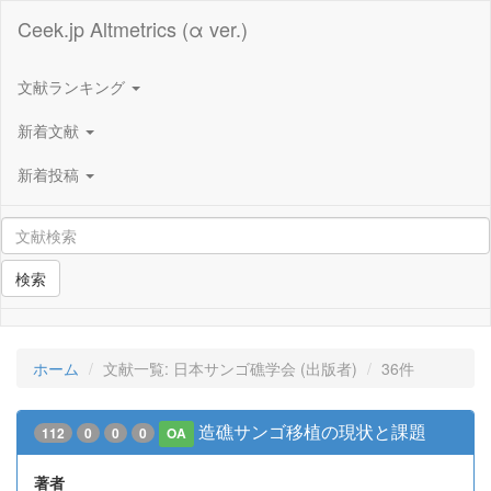
Ceek.jp Altmetrics (α ver.)
文献ランキング
新着文献
新着投稿
検索
ホーム
文献一覧: 日本サンゴ礁学会 (出版者)
36件
造礁サンゴ移植の現状と課題
112
0
0
0
OA
著者