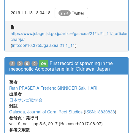
2019-11-18 18:04:18
Twitter
2 + 4
https://www.jstage.jst.go.jp/article/galaxea/21/1/21_11/_article/-
char/ja/
(
info:doi/10.3755/galaxea.21.1_11
)
First record of spawning in the
2
0
0
0
OA
mesophotic Acropora tenella in Okinawa, Japan
著者
Rian PRASETIA
Frederic SINNIGER
Saki HARII
出版者
日本サンゴ礁学会
雑誌
Galaxea, Journal of Coral Reef Studies
(
ISSN:18830838
)
巻号頁・発行日
vol.19, no.1, pp.5-6, 2017 (Released:2017-08-07)
参考文献数