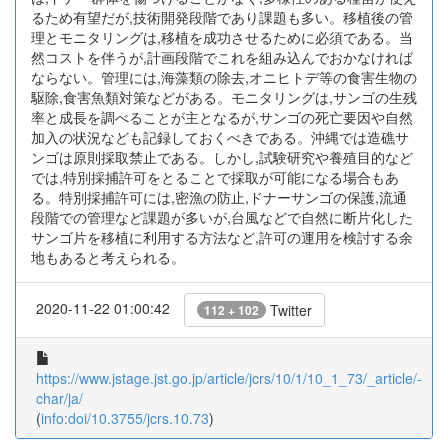
るため有望だが,技術開発段階であり課題も多い。移植後の管
理とモニタリングは,移植を成功させるために必須である。当
然コストを伴うが,計画段階でこれを組み込んでおかなければ
ならない。管理には,海藻類の除去,オニヒトデ等の食害生物の
駆除,食害魚類対策などがある。モニタリングは,サンゴの生残
率と成長を調べることが主となるが,サンゴの死亡要因や自然
加入の状況なども記録しておくべきである。沖縄では造礁サ
ンゴは原則採取禁止である。しかし,試験研究や養殖目的など
では,特別採捕許可をとることで採取が可能になる場合もあ
る。特別採捕許可には,密漁の防止,ドナーサンゴの保護,流通
段階での管理など課題が多いが,台風などで自然に断片化した
サンゴ片を移植に利用する方法など,許可の運用を検討する余
地もあると考えられる。
2020-11-22 01:00:42
Twitter
112 + 102
https://www.jstage.jst.go.jp/article/jcrs/10/1/10_1_73/_article/-
char/ja/
(
info:doi/10.3755/jcrs.10.73
)