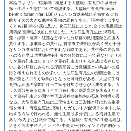
本論では,サンゴ礁海域に棲息する大型底生有孔虫の系統分
類・生理・生態について概説する。大型底生有孔虫(large
benthic foraminifer: LBF)とは,サンゴ礁海域に分布する,比較
的サイズの大きな底生有孔虫の総称である。現生種では少な
くとも2目6科24属に及ぶ。化石記録によると,全ての現世属は
第四紀(更新世)以前に出現した。大型底生有孔虫は,渦鞭毛
藻・緑藻・珪藻・紅藻など様々な分類群の微細藻類と細胞内
共生する。微細藻との共生は,貧栄養で透明度が高く光が十分
なサンゴ礁海域において有利な戦略である。共生藻の光合成
への依存度は,大型底生有孔虫の分類群によって異なり,ミリオ
リダ目有孔虫はロタリイダ目有孔虫よりも光合成に依存しな
い。各分類群にみられる形態形質には微細藻との共生への適
応と考えられるものが多い。大型底生有孔虫の形態進化には
微細藻との共生が駆動力となった可能性がある。大型底生有
孔虫は細胞の増加に伴って室を付加させながら成長する。ガ
ラス質殻を造るロタリイダ目有孔虫と磁器質殻を造るミリオ
リダ目有孔虫との間で室形成過程や細胞内の石灰化機構が異
なる。大型底生有孔虫は二形性または三形性と呼ばれる生活
環を示す。有性生殖は,成熟したガモントが配偶子を水中に放
出する方法で行われる。無性生殖は多分裂による増員生殖で
あり,殻内または殻外で起こる。大型底生有孔虫の生物地理は,
大きく西太平洋区,インド洋~中央太平洋区,インド洋西側から