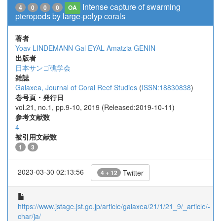
Intense capture of swarming
4
0
0
0
OA
pteropods by large-polyp corals
著者
Yoav LINDEMANN
Gal EYAL
Amatzia GENIN
出版者
日本サンゴ礁学会
雑誌
Galaxea, Journal of Coral Reef Studies
(
ISSN:18830838
)
巻号頁・発行日
vol.21, no.1, pp.9-10, 2019 (Released:2019-10-11)
参考文献数
4
被引用文献数
1
3
2023-03-30 02:13:56
Twitter
4 + 12
https://www.jstage.jst.go.jp/article/galaxea/21/1/21_9/_article/-
char/ja/