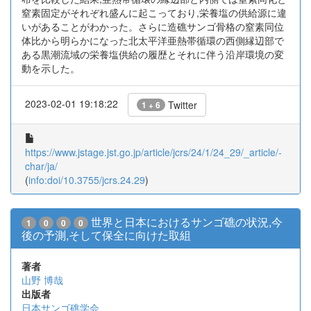
窒素固定がそれぞれ盛んに起こっており,栄養塩の供給源に違
いがあることがわかった。さらに造礁サンゴ骨格の窒素同位
体比から明らかになった北太平洋亜熱帯循環の西側縁辺部で
ある黒潮流域の栄養塩供給の履歴とそれに伴う沿岸環境の変
動を示した。
2023-02-01 19:18:22
Twitter
1 + 6
https://www.jstage.jst.go.jp/article/jcrs/24/1/24_29/_article/-
char/ja/
(
info:doi/10.3755/jcrs.24.29
)
世界と日本におけるサンゴ礁の状況,今
1
0
0
0
後の予測,そして保全に向けた取組
著者
山野 博哉
出版者
日本サンゴ礁学会