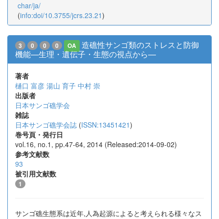
char/ja/
(
info:doi/10.3755/jcrs.23.21
)
造礁性サンゴ類のストレスと防御
3
0
0
0
OA
機能—生理・遺伝子・生態の視点から—
著者
樋口 富彦
湯山 育子
中村 崇
出版者
日本サンゴ礁学会
雑誌
日本サンゴ礁学会誌
(
ISSN:13451421
)
巻号頁・発行日
vol.16, no.1, pp.47-64, 2014 (Released:2014-09-02)
参考文献数
93
被引用文献数
1
サンゴ礁生態系は近年,人為起源によると考えられる様々なス