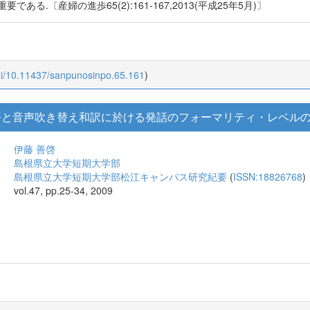
.〔産婦の進歩65(2):161-167,2013(平成25年5月)〕
oi/10.11437/sanpunosinpo.65.161
)
n" の原語と音声吹き替え和訳に於ける発話のフォーマリティ・レベ
伊藤 善啓
島根県立大学短期大学部
島根県立大学短期大学部松江キャンパス研究紀要
(
ISSN:18826768
)
vol.47, pp.25-34, 2009