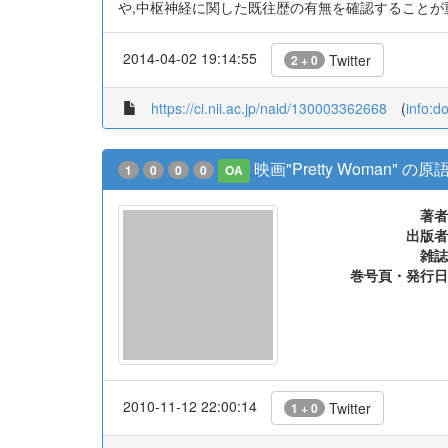
や,中枢神経に関した既往歴の有無を確認することが重要である
2014-04-02 19:14:55
Twitter
2 + 0
https://ci.nii.ac.jp/naid/130003362668
(
info:d
映画"Pretty Woma
1
0
0
0
OA
著者
出版者
雑誌
巻号頁・発行日
2010-11-12 22:00:14
Twitter
1 + 0