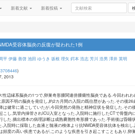
新着文献
新着投稿
MDA受容体脳炎の反復が疑われた1例
周平
伊藤 善啓
池田 ゆうき
坂根 理矢
鍔本 浩志
芳川 浩男
澤井 英明
03708446
)
7, 2013
ス性辺縁系脳炎の1つで,卵巣奇形腫関連傍腫瘍性脳炎である.今回われ
きに原因不明の脳炎を発症し,約2カ月間の入院の既往歴があった.その後2
降は健常に過ごしていたが,今回突然の発熱と精神症状を発症した.その後
こし,気管内挿管されICU入室となった.入院時に施行したCTで骨盤内
行した.摘出標本の病理診断は成熟嚢胞性奇形腫であった.手術後は昏睡
た.入院時に採取した血液と髄液の検体より抗NMDA受容体抗体を検出し
は頻度の高い疾患であるが,このような疾患を引き起こすこともあり,卵