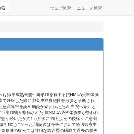
検索
ウェブ検索
ニュース検索
われは卵巣成熟嚢胞性奇形腫を有する抗NMDA受容体脳
6歳で妊娠した際に卵巣成熟嚢胞性奇形腫と診断され,
,意識障害を認め脳炎が疑われたため,当院へ紹介と
に卵巣腫瘍が指摘された.抗NMDA受容体脳炎が疑われ
状態が続いたが約1カ月後に開眼し,その後徐々に意識
,診断確定に至った.退院後は外来において経過観察中
巣奇形腫の症例では詳細な既往歴の聴取で過去の脳炎