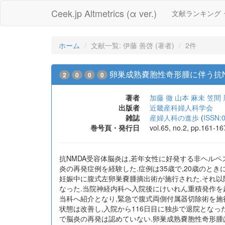
Ceek.jp Altmetrics (α ver.)
文献ランキング
ホーム
文献一覧: 伊藤 善啓 (著者)
2件
卵巣成熟嚢胞性奇形腫に伴う抗N
2
0
0
0
著者
加藤 徹
山本 麻未
笠間 
出版者
近畿産科婦人科学会
雑誌
産婦人科の進歩
(
ISSN:
巻号頁・発行日
vol.65, no.2, pp.161-16
抗NMDA受容体脳炎は,若年女性に好発する非ヘルペ
炎の再発症例を経験した.症例は35歳で,20歳のと
妊娠中に腹式左卵巣嚢腫摘出術が施行された.それ以
なった.当院神経内科へ入院後にけいれん重積発作を起
当科へ紹介となり,緊急で腹式両側付属器切除術を施
状態は改善し,入院から116日目に独歩で退院となっ
で脳炎の再発は認めていない.卵巣成熟嚢胞性奇形腫