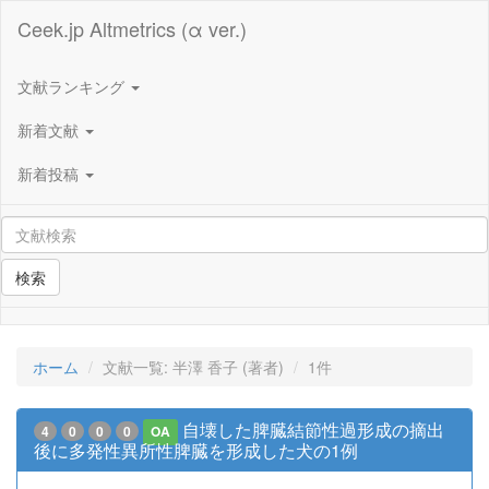
Ceek.jp Altmetrics (α ver.)
文献ランキング
新着文献
新着投稿
検索
ホーム
文献一覧: 半澤 香子 (著者)
1件
自壊した脾臓結節性過形成の摘出
4
0
0
0
OA
後に多発性異所性脾臓を形成した犬の1例