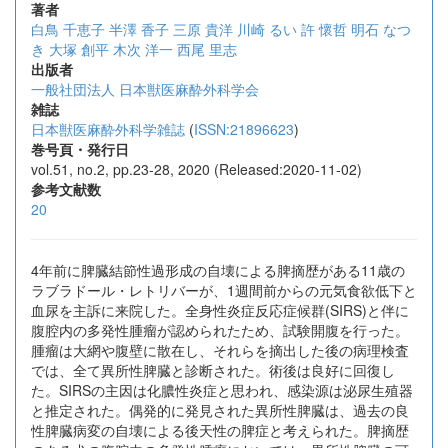
著者
白鳥 千恵子
半澤 香子
三原 貴洋
川崎 るい
許 懷哲
明石 なつ
き
大塚 創平
木次 洋一
西尾 里志
出版者
一般社団法人 日本獣医麻酔外科学会
雑誌
日本獣医麻酔外科学雑誌
(
ISSN:21896623
)
巻号頁・発行日
vol.51, no.2, pp.23-28, 2020 (Released:2020-11-02)
参考文献数
20
4年前に脾臓結節性過形成の自壊による脾摘歴がある11歳の
ラブラドール・レトリバーが、1週間前からの元気食欲低下と
血尿を主訴に来院した。全身性炎症反応症候群(SIRS)と伴に
腹腔内の多発性腫瘤が認められたため、試験開腹を行った。
腫瘤は大網や腹壁に散在し、それらを摘出した後の病理検査
では、全て異所性脾臓と診断された。術後は良好に回復し
た。SIRSの主因は化膿性炎症と思われ、感染源は泌尿生殖器
と推定された。偶発的に発見された異所性脾臓は、過去の良
性脾臓病変の自壊による後天性の脾症と考えられた。脾摘歴