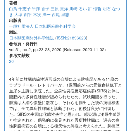
著者
白鳥 千恵子
半澤 香子
三原 貴洋
川崎 るい
許 懷哲
明石 なつ
き
大塚 創平
木次 洋一
西尾 里志
出版者
一般社団法人 日本獣医麻酔外科学会
雑誌
日本獣医麻酔外科学雑誌
(
ISSN:21896623
)
巻号頁・発行日
vol.51, no.2, pp.23-28, 2020 (Released:2020-11-02)
参考文献数
20
4年前に脾臓結節性過形成の自壊による脾摘歴がある11歳の
ラブラドール・レトリバーが、1週間前からの元気食欲低下と
血尿を主訴に来院した。全身性炎症反応症候群(SIRS)と伴に
腹腔内の多発性腫瘤が認められたため、試験開腹を行った。
腫瘤は大網や腹壁に散在し、それらを摘出した後の病理検査
では、全て異所性脾臓と診断された。術後は良好に回復し
た。SIRSの主因は化膿性炎症と思われ、感染源は泌尿生殖器
と推定された。偶発的に発見された異所性脾臓は、過去の良
性脾臓病変の自壊による後天性の脾症と考えられた。脾摘歴