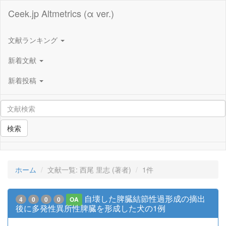
Ceek.jp Altmetrics (α ver.)
文献ランキング
新着文献
新着投稿
検索
ホーム
文献一覧: 西尾 里志 (著者)
1件
自壊した脾臓結節性過形成の摘出
4
0
0
0
OA
後に多発性異所性脾臓を形成した犬の1例