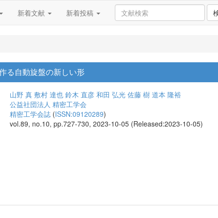
新着文献
新着投稿
作る自動旋盤の新しい形
山野 真
敷村 達也
鈴木 直彦
和田 弘光
佐藤 樹
道本 隆裕
公益社団法人 精密工学会
精密工学会誌
(
ISSN:09120289
)
vol.89, no.10, pp.727-730, 2023-10-05 (Released:2023-10-05)