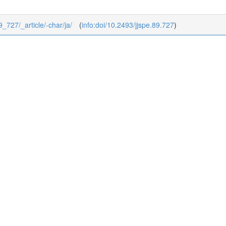
89_727/_article/-char/ja/
(
info:doi/10.2493/jjspe.89.727
)