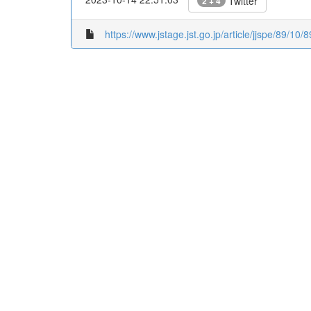
Twitter
2 + 4
https://www.jstage.jst.go.jp/article/jjspe/89/10/