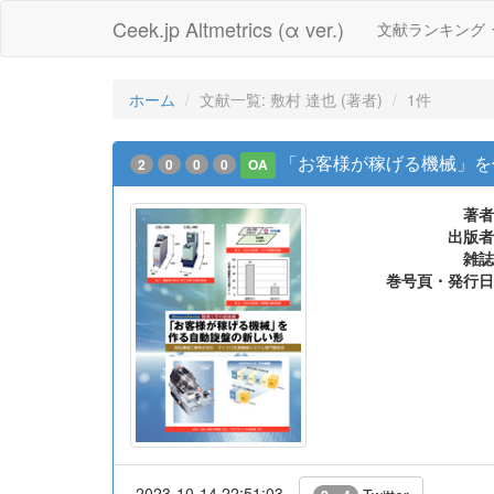
Ceek.jp Altmetrics (α ver.)
文献ランキング
ホーム
文献一覧: 敷村 達也 (著者)
1件
「お客様が稼げる機械」を
2
0
0
0
OA
著者
出版者
雑誌
巻号頁・発行日
2023-10-14 22:51:03