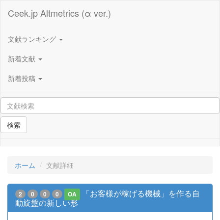
Ceek.jp Altmetrics (α ver.)
文献ランキング
新着文献
新着投稿
検索
ホーム
文献詳細
「お客様が稼げる機械」を作る自
2
0
0
0
OA
動旋盤の新しい形