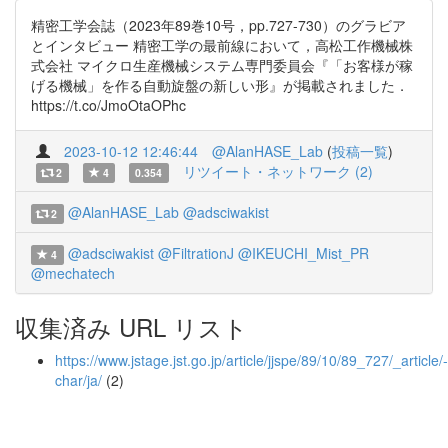
精密工学会誌（2023年89巻10号，pp.727-730）のグラビア
とインタビュー 精密工学の最前線において，高松工作機械株
式会社 マイクロ生産機械システム専門委員会『「お客様が稼
げる機械」を作る自動旋盤の新しい形』が掲載されました．
https://t.co/JmoOtaOPhc
2023-10-12 12:46:44
@AlanHASE_Lab
(
投稿一覧
)
リツイート・ネットワーク (2)
2
4
0.354
@AlanHASE_Lab
@adsciwakist
2
@adsciwakist
@FiltrationJ
@IKEUCHI_Mist_PR
4
@mechatech
収集済み URL リスト
https://www.jstage.jst.go.jp/article/jjspe/89/10/89_727/_article/-
char/ja/
(2)