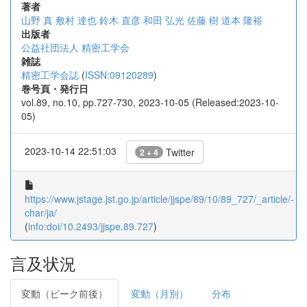
著者
山野 真
敷村 達也
鈴木 直彦
和田 弘光
佐藤 樹
道本 隆裕
出版者
公益社団法人 精密工学会
雑誌
精密工学会誌
(
ISSN:09120289
)
巻号頁・発行日
vol.89, no.10, pp.727-730, 2023-10-05 (Released:2023-10-
05)
2023-10-14 22:51:03
Twitter
2 + 4
https://www.jstage.jst.go.jp/article/jjspe/89/10/89_727/_article/-
char/ja/
(
info:doi/10.2493/jjspe.89.727
)
言及状況
変動（ピーク前後）
変動（月別）
分布