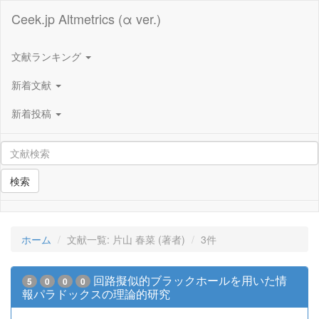
Ceek.jp Altmetrics (α ver.)
文献ランキング
新着文献
新着投稿
検索
ホーム
文献一覧: 片山 春菜 (著者)
3件
回路擬似的ブラックホールを用いた情
5
0
0
0
報パラドックスの理論的研究