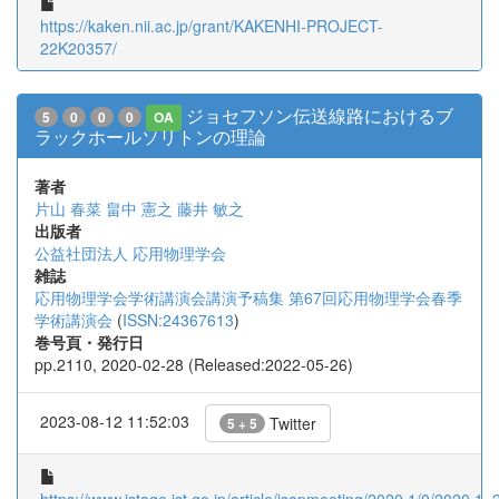
https://kaken.nii.ac.jp/grant/KAKENHI-PROJECT-
22K20357/
ジョセフソン伝送線路におけるブ
5
0
0
0
OA
ラックホールソリトンの理論
著者
片山 春菜
畠中 憲之
藤井 敏之
出版者
公益社団法人 応用物理学会
雑誌
応用物理学会学術講演会講演予稿集 第67回応用物理学会春季
学術講演会
(
ISSN:24367613
)
巻号頁・発行日
pp.2110, 2020-02-28 (Released:2022-05-26)
2023-08-12 11:52:03
Twitter
5 + 5