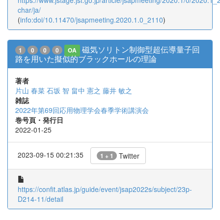
https://www.jstage.jst.go.jp/article/jsapmeeting/2020.1/0/2020.1_2
char/ja/
(
info:doi/10.11470/jsapmeeting.2020.1.0_2110
)
磁気ソリトン制御型超伝導量子回
1
0
0
0
OA
路を用いた擬似的ブラックホールの理論
著者
片山 春菜
石坂 智
畠中 憲之
藤井 敏之
雑誌
2022年第69回応用物理学会春季学術講演会
巻号頁・発行日
2022-01-25
2023-09-15 00:21:35
Twitter
1 + 1
https://confit.atlas.jp/guide/event/jsap2022s/subject/23p-
D214-11/detail