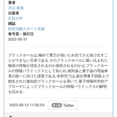
著者
片山 春菜
出版者
広島大学
雑誌
研究活動スタート支援
巻号頁・発行日
2022-08-31
ブラックホールは,極めて重力が強いため光でさえ抜け出すこ
とができない天体である.そのブラックホールに吸い込まれた
物体の情報が消去されるのか保持されるのかは,ブラックホー
ルの情報パラドックスとして知られ,相対論と量子論の理論体
系の統一に向けた課題である.本研究では,超伝導量子回路上で
創生された擬似的ブラックホールを用いて,量子情報科学的ア
プローチによってブラックホールの情報パラドックスの解明
を試みる.
2023-08-12 11:52:03
Twitter
5 + 5